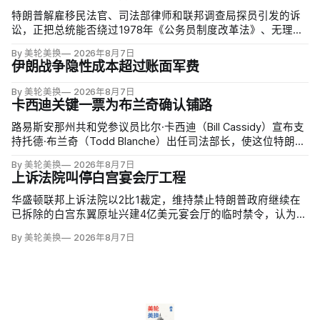
特朗普解雇移民法官、司法部律师和联邦调查局探员引发的诉
讼，正把总统能否绕过1978年《公务员制度改革法》、无理由
开除联邦雇员的问题推向最高法院。联邦巡回上诉法院今年秋
By 美轮美换
2026年8月7日
天将全院审理两名前移民法官梅根·杰克勒（Megan Jackler）
伊朗战争隐性成本超过账面军费
和布兰登·贾罗赫（Brandon Jaroc…
By 美轮美换
2026年8月7日
卡西迪关键一票为布兰奇确认铺路
路易斯安那州共和党参议员比尔·卡西迪（Bill Cassidy）宣布支
持托德·布兰奇（Todd Blanche）出任司法部长，使这位特朗普
前私人辩护律师基本跨过参议院确认门槛。
By 美轮美换
2026年8月7日
上诉法院叫停白宫宴会厅工程
华盛顿联邦上诉法院以2比1裁定，维持禁止特朗普政府继续在
已拆除的白宫东翼原址兴建4亿美元宴会厅的临时禁令，认为该
案足以检验总统是否能绕过国会授权推进大型工程。国家历史
By 美轮美换
2026年8月7日
保护信托去年起诉称，政府未获国会许可便拆除东翼并开建约9
万平方英尺项目。