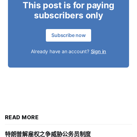
This post is for paying
subscribers only
Subscribe now
Already have an account?
Sign in
READ MORE
特朗普解雇权之争威胁公务员制度