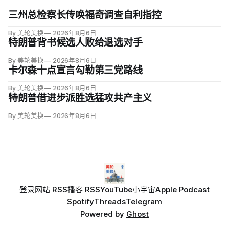
三州总检察长传唤福奇调查自利指控
By 美轮美换
2026年8月6日
特朗普背书候选人败给退选对手
By 美轮美换
2026年8月6日
卡尔森十点宣言勾勒第三党路线
By 美轮美换
2026年8月6日
特朗普借进步派胜选猛攻共产主义
By 美轮美换
2026年8月6日
登录
网站 RSS
播客 RSS
YouTube
小宇宙
Apple Podcast
Spotify
Threads
Telegram
Powered by
Ghost