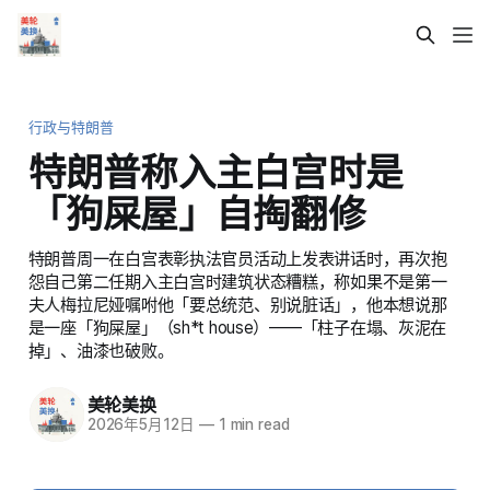
行政与特朗普
特朗普称入主白宫时是
「狗屎屋」自掏翻修
特朗普周一在白宫表彰执法官员活动上发表讲话时，再次抱
怨自己第二任期入主白宫时建筑状态糟糕，称如果不是第一
夫人梅拉尼娅嘱咐他「要总统范、别说脏话」，他本想说那
是一座「狗屎屋」（sh*t house）——「柱子在塌、灰泥在
掉」、油漆也破败。
美轮美换
2026年5月12日
—
1 min read