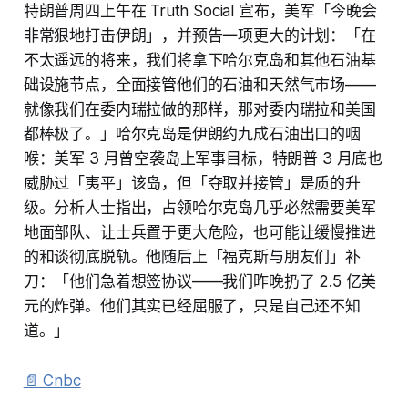
特朗普周四上午在 Truth Social 宣布，美军「今晚会
非常狠地打击伊朗」，并预告一项更大的计划：「在
不太遥远的将来，我们将拿下哈尔克岛和其他石油基
础设施节点，全面接管他们的石油和天然气市场——
就像我们在委内瑞拉做的那样，那对委内瑞拉和美国
都棒极了。」哈尔克岛是伊朗约九成石油出口的咽
喉：美军 3 月曾空袭岛上军事目标，特朗普 3 月底也
威胁过「夷平」该岛，但「夺取并接管」是质的升
级。分析人士指出，占领哈尔克岛几乎必然需要美军
地面部队、让士兵置于更大危险，也可能让缓慢推进
的和谈彻底脱轨。他随后上「福克斯与朋友们」补
刀：「他们急着想签协议——我们昨晚扔了 2.5 亿美
元的炸弹。他们其实已经屈服了，只是自己还不知
道。」
📄 Cnbc