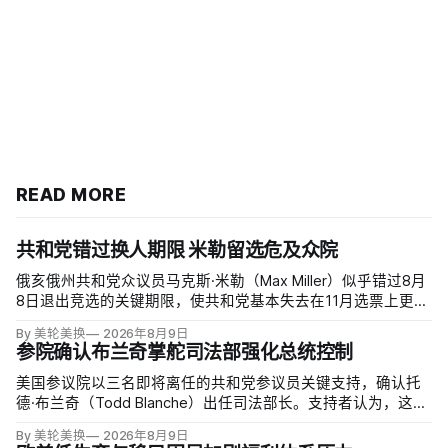
READ MORE
共和党错过换人期限 米勒留选危及众院
俄亥俄州共和党众议员马克斯·米勒（Max Miller）似乎错过8月
8日退出竞选的关键期限，使共和党基本失去在11月选票上更换
候选人的最后实际机会。米勒被前妻艾米莉·莫雷诺（Emily
By 美轮美换
2026年8月9日
Moreno）指控家暴并予以否认，众院道德委员会同时调查他是
参院确认布兰奇掌舵司法部强化总统控制
否涉及家庭暴力、虐待或非法用药。
美国参议院以三名即将离任的共和党参议员关键支持，确认托
德·布兰奇（Todd Blanche）出任司法部长。支持者认为，这位
特朗普前私人刑事辩护律师因获总统信任，反而最可能劝阻其
By 美轮美换
2026年8月9日
冲动；