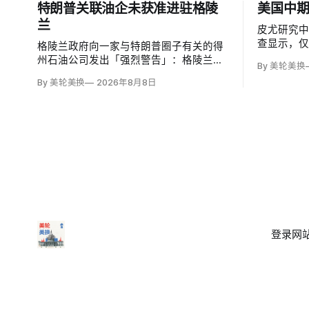
特朗普关联油企未获准进驻格陵
美国中期
兰
皮尤研究中
查显示，仅
格陵兰政府向一家与特朗普圈子有关的得
且准确，低于
州石油公司发出「强烈警告」：格陵兰能
By 美轮美换
64%和20
源公司（Greenland Energy）未获批准，
By 美轮美换
2026年8月8日
裂不同，共
便把勘探设备运抵东海岸詹姆森地。该公
民主党及倾
司去年成立，声称当地可能蕴藏价值1万亿
美元原油，拟投资6000万美元钻两口井；
登录
网站