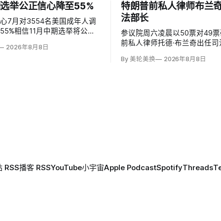
选举公正信心降至55%
特朗普前私人律师布兰
法部长
心7月对3554名美国成年人调
55%相信11月中期选举将公平
参议院周六凌晨以50票对49
2024年前的61%、2022年的
前私人律师托德·布兰奇出任司
2026年8月8日
20年的59%。与过去明显党派分
其自春季以来的代理身份正式
By 美轮美换
2026年8月8日
和党及倾向共和党者为55%，
席的民主党参议员反对，共和党
向民主党者为58%；
尔科斯基和苏珊·柯林斯倒戈；
缺席的米奇·麦康奈尔未投票。
迪最终支持，使提名得以过关
 RSS
播客 RSS
YouTube
小宇宙
Apple Podcast
Spotify
Threads
T