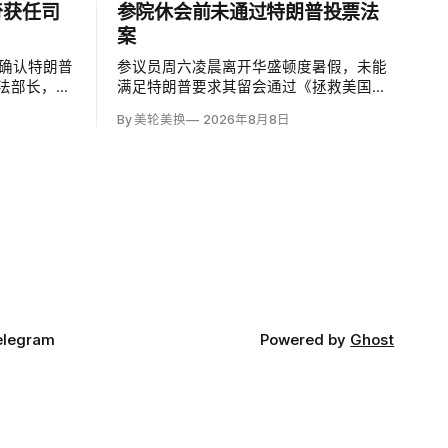
奇获任司
参院休会前未通过特朗普投票法
案
票确认特朗普
参议员周六凌晨离开华盛顿度暑假，未能
法部长，将
满足特朗普要求其留会通过《拯救美国法
化。所有出
案》（SAVE America Act）的命令。该法
By 美轮美换
2026年8月8日
人丽莎·穆
案要求选民提供严格的公民身份证明，但
长期因健康
连共和党内部都缺乏足够支持，更不可能
比尔·卡西
达到参议院推进多数法案所需的60票。
。
elegram
Powered by
Ghost