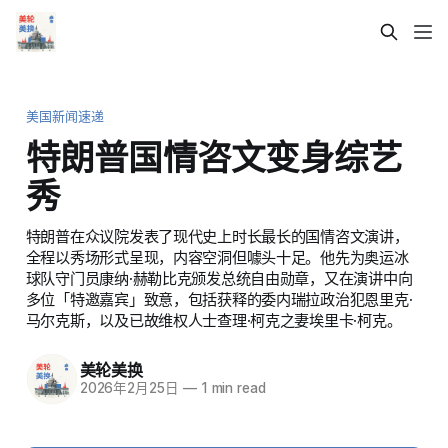
美国新闻速递
特朗普国情咨文变身综艺
秀
特朗普在众议院发表了现代史上时长最长的国情咨文演讲，
全程以秀场形式呈现，内容空洞但噱头十足。他先为奥运冰
球队守门员康纳·赫勒比克颁发总统自由勋章，又在演讲中向
多位「特邀嘉宾」致意，包括获释的委内瑞拉政治犯恩里克·
马尔克斯，以及已故维权人士查理·柯克之妻埃里卡·柯克。
美轮美换
2026年2月25日
—
1 min read