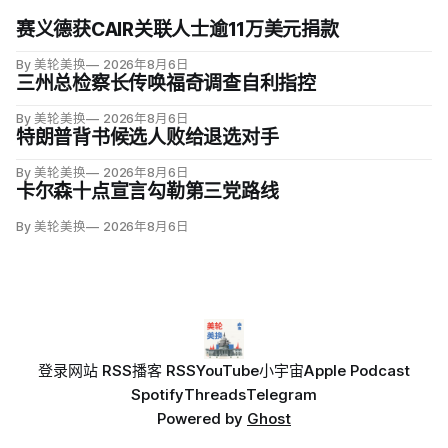
赛义德获CAIR关联人士逾11万美元捐款
By 美轮美换
2026年8月6日
三州总检察长传唤福奇调查自利指控
By 美轮美换
2026年8月6日
特朗普背书候选人败给退选对手
By 美轮美换
2026年8月6日
卡尔森十点宣言勾勒第三党路线
By 美轮美换
2026年8月6日
登录
网站 RSS
播客 RSS
YouTube
小宇宙
Apple Podcast
Spotify
Threads
Telegram
Powered by
Ghost