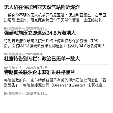
无人机在保加利亚天然气站附近爆炸
一架身份不明的无人机从罗马尼亚进入保加利亚领空，在两国
边境附近爆炸，落点距离跨巴尔干天然气管道一座压缩站约
1000米；无人伤亡，基础设施未受损。保加利亚总理鲁门·拉德
By 美轮美换
2026年8月8日
夫说，罗马尼亚边防警察听到无人机噪音，保方巡逻队听到巨
强硬派施压立即遣返34.8万海地人
响，但两国防空系统均未发现目标。
特朗普政府在最高法院允许终止海地临时保护身份（TPS）
后，面临MAGA强硬派要求立即逮捕并驱逐约34.8万名海地人
的压力。国土安全部把执法重点放在俄亥俄州斯普林菲尔德，
By 美轮美换
2026年8月8日
至少50名海地人被叫到移民办公室并佩戴脚踝监控器，但突袭
杜塞特告别专栏：政治已无单一敌人
尚未出现。
By 美轮美换
2026年8月8日
特朗普关联油企未获准进驻格陵兰
格陵兰政府向一家与特朗普圈子有关的得州石油公司发出「强
烈警告」：格陵兰能源公司（Greenland Energy）未获批准，
便把勘探设备运抵东海岸詹姆森地。该公司去年成立，声称当
By 美轮美换
2026年8月8日
地可能蕴藏价值1万亿美元原油，拟投资6000万美元钻两口
井；