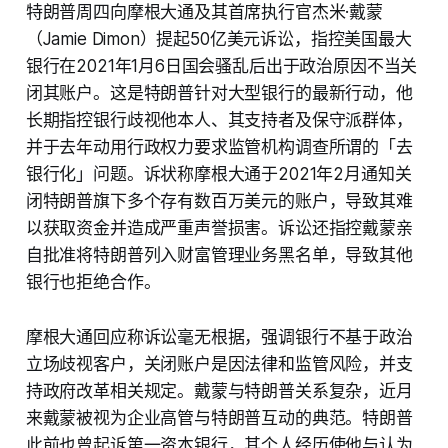
特朗普周四向摩根大通及其首席执行官杰米·戴蒙
（Jamie Dimon）提起50亿美元诉讼，指控美国最大
银行在2021年1月6日国会骚乱后出于政治原因不当关
闭其账户。这是特朗普针对大型银行的最新行动，他
长期指控银行歧视他本人、其支持者及保守派群体，
并于去年动用行政权力要求监管机构调查所谓的「去
银行化」问题。诉状称摩根大通于2021年2月通知关
闭特朗普旗下多个存有数百万美元的账户，导致其难
以获取资金并造成严重声誉损害。诉讼还指控戴蒙亲
自批准将特朗普列入财富管理业务黑名单，导致其他
银行也拒绝合作。
摩根大通回应称诉讼毫无根据，强调银行不基于政治
立场歧视客户，关闭账户是因法律和监管风险，并支
持政府改革相关规定。戴蒙与特朗普关系复杂，近月
来戴蒙被视为企业高管与特朗普互动的典范。特朗普
此前也曾起诉第一资本银行，其个人经历使他与认为