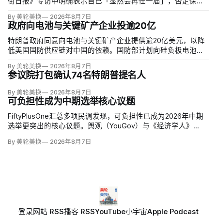
街日报》专访中明确表示自己「显然会再任一届」，否定保守
派要求他趁共和党掌控参议院时退休、让特朗普提名年轻继任
By 美轮美换
2026年8月7日
者的呼声。76岁的阿利托称这类催退提醒他生命有限，却也暗
政府向电池与关键矿产企业投逾20亿
含法官可以互换的误解。
特朗普政府同意向电池与关键矿产企业提供逾20亿美元，以降
低美国国防供应链对中国的依赖。国防部计划向硅负极电池公
司Sila Nanotechnologies提供14亿美元贷款，并向在澳大利亚
By 美轮美换
2026年8月7日
开采钪的日出能源金属公司（Sunrise Energy Metals）提供4亿
参议院打包确认74名特朗普提名人
美元贷款，美…
By 美轮美换
2026年8月7日
可负担性成为中期选举核心议题
FiftyPlusOne汇总多项民调发现，可负担性已成为2026年中期
选举更突出的核心议题。舆观（YouGov）与《经济学人》
（The Economist）调查中，把通胀和物价列为全国最重要问
By 美轮美换
2026年8月7日
题的美国人，从2024年10月的24%升至今年5月的30%，本周进
一步升至36%。
登录
网站 RSS
播客 RSS
YouTube
小宇宙
Apple Podcast