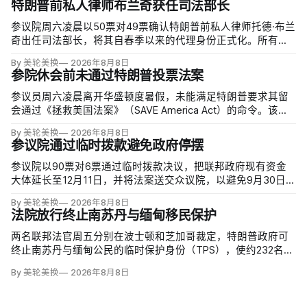
特朗普前私人律师布兰奇获任司法部长
参议院周六凌晨以50票对49票确认特朗普前私人律师托德·布兰
奇出任司法部长，将其自春季以来的代理身份正式化。所有出
席的民主党参议员反对，共和党人丽莎·穆尔科斯基和苏珊·柯林
By 美轮美换
2026年8月8日
斯倒戈；长期因健康缺席的米奇·麦康奈尔未投票。比尔·卡西迪
参院休会前未通过特朗普投票法案
最终支持，使提名得以过关。
参议员周六凌晨离开华盛顿度暑假，未能满足特朗普要求其留
会通过《拯救美国法案》（SAVE America Act）的命令。该法
案要求选民提供严格的公民身份证明，但连共和党内部都缺乏
By 美轮美换
2026年8月8日
足够支持，更不可能达到参议院推进多数法案所需的60票。
参议院通过临时拨款避免政府停摆
参议院以90票对6票通过临时拨款决议，把联邦政府现有资金
大体延长至12月11日，并将法案送交众议院，以避免9月30日财
年结束后政府停摆。这份跨党派方案比众议院此前通过、主要
By 美轮美换
2026年8月8日
依靠共和党支持的版本多维持一周；参议院多数法案需60票推
法院放行终止南苏丹与缅甸移民保护
进，共和党领导层因此与民主党拨款负责人谈判。
两名联邦法官周五分别在波士顿和芝加哥裁定，特朗普政府可
终止南苏丹与缅甸公民的临时保护身份（TPS），使约232名南
苏丹人和约4000名缅甸人失去免遭遣返和在美工作的临时保
By 美轮美换
2026年8月8日
障。两国分别因长期武装冲突及2021年军事政变后动荡而获指
定；国土安全部去年11月决定取消保护。