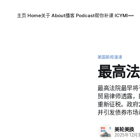
主页 Home
关于 About
播客 Podcast
帮你补课 ICYMI
美国新闻速递
最高法
最高法院最早将
贸易律师透露，
重新征税。政府
并引发债券市场
美轮美换
2025年12月