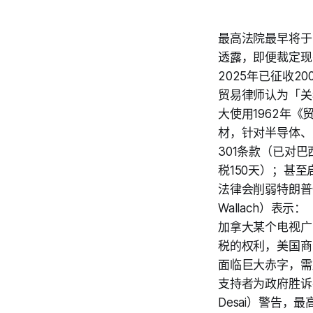
最高法院最早将于
透露，即便裁定现
2025年已征收
贸易律师认为「关
大使用1962年
材，针对半导体、
301条款（已对
税150天）；甚至
法律会削弱特朗普快
Wallach）
加拿大某个电视广
税的权利，美国商
面临巨大赤字，需加
支持者为政府胜诉
Desai）警告