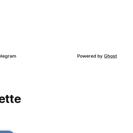
与精确打击
（Chuck Edwards）被众院道德委员会认
区域防御系
定性骚扰女助理后退选，其选区已被列为
胜负难料；
elegram
Powered by
Ghost
ette