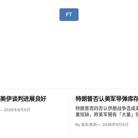
FT
称美伊谈判进展良好
特朗普否认美军导弹库
特朗普周四否认伊朗战争造成
2026年8月6日
重短缺，称美军拥有「大量」
正扩建工厂，并扬言追查泄密
By 美轮美换
2026年8月6日
期监禁。但CBS新闻援引知情
军在「史诗怒火行动」中几乎