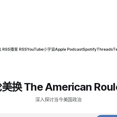
军战术导弹系统（ATACMS）
导弹库存，爱国者和末段高空
统（THAAD）拦截…
 RSS
播客 RSS
YouTube
小宇宙
Apple Podcast
Spotify
Threads
T
换 The American Roul
深入探讨当今美国政治