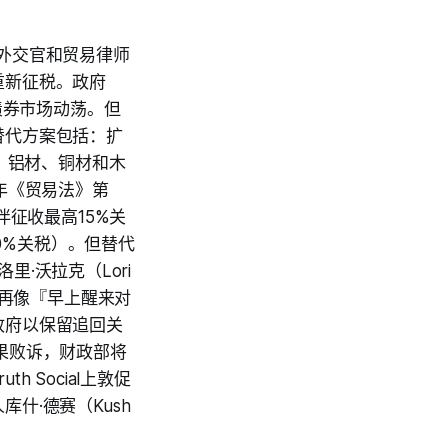
外交官和贸易律师
重新征税。政府
债券市场动荡。但
替代方案包括：扩
、铝材、铜材和木
年《贸易法》第
伴征收最高15%关
50%关税）。但替代
里·沃拉克（Lori
能再像『早上醒来对
政府以保留追回关
果败诉，财政部将
Social上敦促
什·德赛（Kush