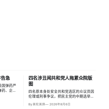
存告急
四名涉丑闻共和党人拖累众院版
图
美国弹药严
弹药、企业
四名原本身处安全共和党选区的众议员因
者、寻求长
伦理或刑事争议，把民主党的中期选举版
人士称，美
图扩展到特朗普2024年领先9.5至13个百
By 美轮美换
2026年8月6日
耗尽全球陆
分点的地区。北卡州查克·爱德华兹