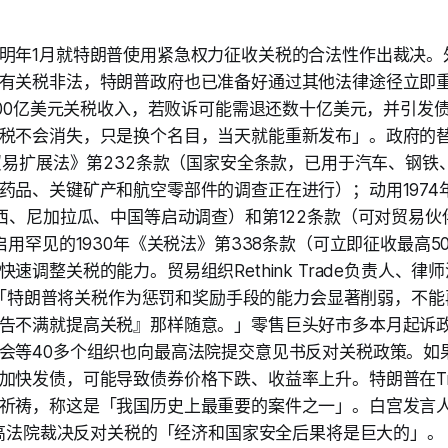
明年1月就特朗普使用紧急权力征收关税的合法性作出裁决。
有关税非法，特朗普政府也已准备好通过其他法律途径立即
2000亿美元关税收入，若败诉可能需退还数十亿美元，并引发
税不会消失，只是换个名目，当天就能重新发布」。政府的
《贸易扩展法》第232条款（国家安全条款，已用于汽车、钢铁
药品、关键矿产和航空零部件的调查正在进行）；动用1974
巴西、尼加拉瓜、中国等启动调查）和第122条款（可对贸易伙
启用罕见的1930年《关税法》第338条款（可立即征收最高
速调整关税的能力。贸易组织Rethink Trade负责人、律师洛
表示：「特朗普将关税作为惩罚和奖励手段的能力会显著削弱，不
告不满就提高关税』那样随意。」零售巨头好市多本月起诉
会等40多个组织也向最高法院提交意见书反对关税政策。如
快发债，可能导致债券价格下跌、收益率上升。特朗普在Truth 
祈祷，称这是「我国历史上最重要的案件之一」。白宫发言人库
，最高法院裁决反对关税的「经济和国家安全后果将是巨大的」。