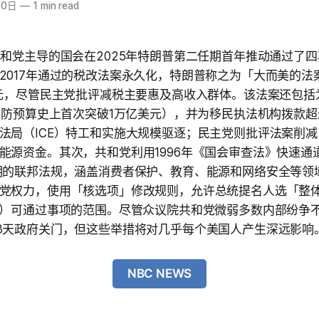
30日
—
1 min read
共和党主导的国会在2025年特朗普第二任期首年推动通过了
2017年通过的税改法案永久化，特朗普称之为「大而美的法
美元，尽管民主党批评减税主要惠及高收入群体。该法案还包括
使国防预算史上首次突破1万亿美元），并为移民执法机构拨款超过
法局（ICE）特工和实施大规模驱逐；民主党则批评法案削减
能源资金。其次，共和党利用1996年《国会审查法》快速通
期的联邦法规，涵盖消费者保护、教育、能源和网络安全等领
党权力，使用「核选项」修改规则，允许总统提名人选「整
票）可通过事项的范围。尽管众议院共和党微弱多数内部纷争
3天政府关门，但这些举措将对几乎每个美国人产生深远影响
NBC NEWS