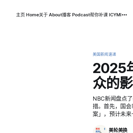
主页 Home
关于 About
播客 Podcast
帮你补课 ICYMI
美国新闻速递
202
众的影
NBC新闻盘点
措。首先，国会
案」，预计未来
美轮美换