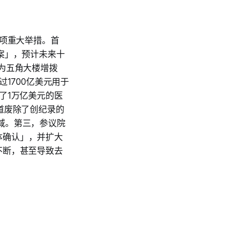
四项重大举措。首
案」，预计未来十
为五角大楼增拨
1700亿美元用于
了1万亿美元的医
道废除了创纪录的
域。第三，参议院
体确认」，并扩大
不断，甚至导致去
。