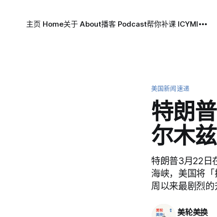
主页 Home
关于 About
播客 Podcast
帮你补课 ICYMI
美国新闻速递
特朗普
尔木兹
特朗普3月22
海峡，美国将「
周以来最剧烈的
美轮美换