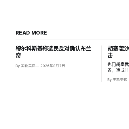
READ MORE
穆尔科斯基称选民反对确认布兰
胡塞袭沙
奇
击
也门胡塞
By 美轮美换
2026年8月7日
省，造成1
度烧伤的4
By 美轮美换
图尔基·马利基
武装无差