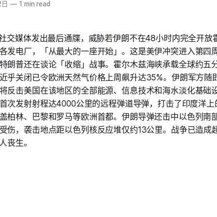
2日
—
1 min read
在社交媒体发出最后通牒，威胁若伊朗不在48小时内完全开放
各发电厂，「从最大的一座开始」。这是美伊冲突进入第四
特朗普还在谈论「收缩」战事。霍尔木兹海峡承载全球约五
近乎关闭已令欧洲天然气价格上周飙升达35%。伊朗军方随
将反击美国在该地区的全部能源、信息技术和海水淡化基础
首次发射射程达4000公里的远程弹道导弹，打击了印度洋上
盖柏林、巴黎和罗马等欧洲首都。伊朗导弹还击中以色列南
受伤，袭击地点距以色列核反应堆仅约13公里。战争已造成超
5人丧生。