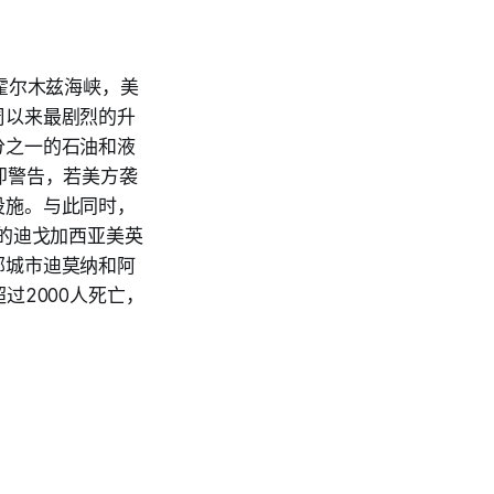
霍尔木兹海峡，美
周以来最剧烈的升
分之一的石油和液
即警告，若美方袭
设施。与此同时，
的迪戈加西亚美英
部城市迪莫纳和阿
过2000人死亡，