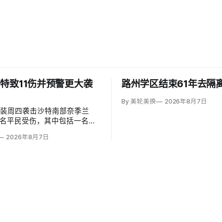
特致11伤并预警更大袭
路州学区结束61年去隔
By 美轮美换
2026年8月7日
武装周四袭击沙特南部奈季兰
1名平民受伤，其中包括一名二
岁儿童。沙特主导联军发言人
2026年8月7日
（Turki al-Maliki）指控胡塞
别炮击民用区；