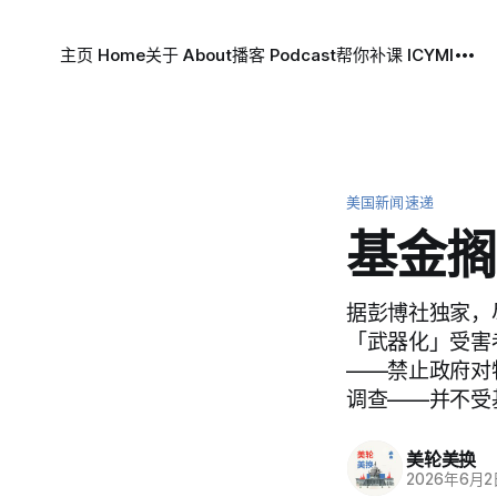
主页 Home
关于 About
播客 Podcast
帮你补课 ICYMI
美国新闻速递
基金搁
据彭博社独家，
「武器化」受害
——禁止政府对
调查——并不受
美轮美换
2026年6月