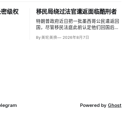
长密级权
移民局绕过法官遣返面临酷刑者
特朗普政府近日把一批墨西哥公民遣返回
国，尽管移民法庭此前认定他们回国后很
可能遭受酷刑，并依据《禁止酷刑公约》
By 美轮美换
2026年8月7日
给予暂缓遣返保护。知情人士称，移民及
海关执法局局长戴维·文图雷拉（David
Venturella）凭国务院从墨西哥政府取得的
「不受伤害」外交保证，单方面撤销保
护；
elegram
Powered by
Ghost