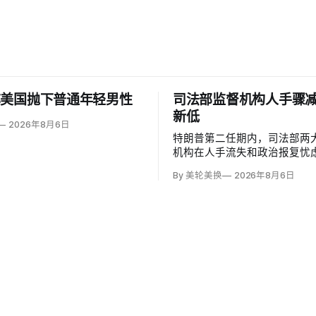
称美国抛下普通年轻男性
司法部监督机构人手骤
新低
2026年8月6日
特朗普第二任期内，司法部两
机构在人手流失和政治报复忧
缩。职业责任办公室（OPR）
By 美轮美换
2026年8月6日
降至16人，监察长办公室减少9
人；2025财年，OPR收到16
2005年以来最高，却只启动7
20年新低，低于过去十年年均1