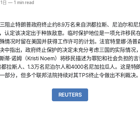
31日
—
1 min read
三阻止特朗普政府终止约8.9万名来自洪都拉斯、尼泊尔和尼
），认定该决定出于种族敌意。临时保护地位是一项允许移民
殊情况时留在美国并获得工作许可的计划。法官特里娜·汤普森（
）在裁决中指出，政府终止保护的决定未充分考虑三国的实际情况
蒂·诺姆（Kristi Noem）将移民描述为罪犯和社会负担的
洪都拉斯人、1.3万名尼泊尔人和4000名尼加拉瓜人。这是
一部分，但多个联邦法院持续对其TPS终止令做出不利裁决
REUTERS