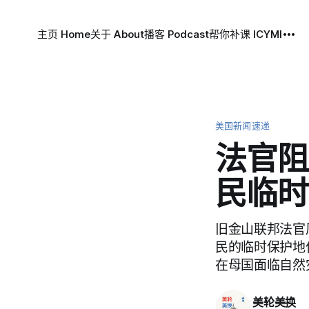
主页 Home
关于 About
播客 Podcast
帮你补课 ICYMI
美国新闻速递
法官阻
民临时
旧金山联邦法官
民的临时保护地
在母国面临自然
美轮美换