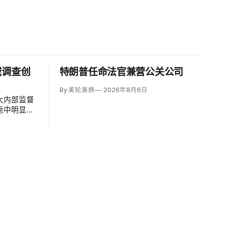
减调查创
特朗普任命法官兼营公关公司
By 美轮美换
2026年8月6日
大内部监督
虑中明显收
员工从29人
9人至477
66宗投诉，为
项调查，创
8项。