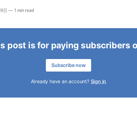
29日
—
1 min read
s post is for paying subscribers 
Subscribe now
Already have an account?
Sign in