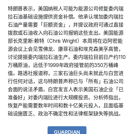
特朗普表示，美国纳税人可能为能源公司修复委内瑞
拉石油基础设施提供资金补偿。他承认增加委内瑞拉
石油产量需要「巨额资金」，并提议政府可通过直接
拨款或石油收入向石油公司报销这些支出。美国能源
部长克里斯·赖特（Chris Wright）本周将在迈阿密能
源会议上会见雪佛龙、康菲石油和埃克森美孚高管，
讨论提振委内瑞拉石油生产。委内瑞拉目前日产约110
万桶原油，远低于1999年政府接管前的350万桶峰
值。路透社报道称，三家石油巨头尚未就此与白宫进
行任何对话，这与特朗普声称已与「所有」石油公司
会面的说法矛盾。白宫发言人表示美国石油企业「已
准备好」对委内瑞拉进行大规模投资。分析师指出，
恢复产能需要数年时间和数十亿美元投入，且面临基
础设施匮乏、政治不确定性和法律框架缺失等挑战。
GUARDIAN