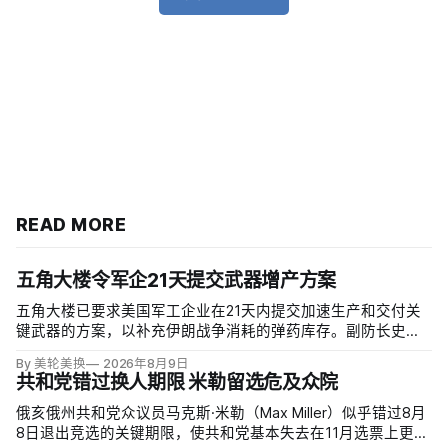
READ MORE
五角大楼令军企21天提交武器增产方案
五角大楼已要求美国军工企业在21天内提交加速生产和交付关
键武器的方案，以补充伊朗战争消耗的弹药库存。副防长史蒂
夫·范伯格（Steve Feinberg）在备忘录中称，多年研发周期不
By 美轮美换
2026年8月9日
可接受，必须立即扩大产能；
共和党错过换人期限 米勒留选危及众院
俄亥俄州共和党众议员马克斯·米勒（Max Miller）似乎错过8月
8日退出竞选的关键期限，使共和党基本失去在11月选票上更换