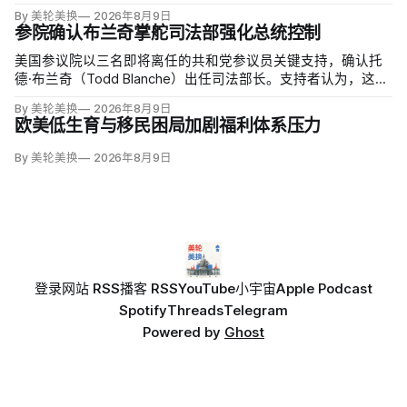
候选人的最后实际机会。米勒被前妻艾米莉·莫雷诺（Emily
By 美轮美换
2026年8月9日
Moreno）指控家暴并予以否认，众院道德委员会同时调查他是
参院确认布兰奇掌舵司法部强化总统控制
否涉及家庭暴力、虐待或非法用药。
美国参议院以三名即将离任的共和党参议员关键支持，确认托
德·布兰奇（Todd Blanche）出任司法部长。支持者认为，这位
特朗普前私人刑事辩护律师因获总统信任，反而最可能劝阻其
By 美轮美换
2026年8月9日
冲动；
欧美低生育与移民困局加剧福利体系压力
By 美轮美换
2026年8月9日
登录
网站 RSS
播客 RSS
YouTube
小宇宙
Apple Podcast
Spotify
Threads
Telegram
Powered by
Ghost