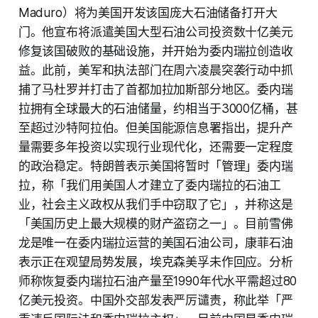
Maduro）将为美国开发该国庞大石油储备打开大
门。他宣布将派遣美国大型石油公司投资数十亿美元
修复该国破败的基础设施，并开始为委内瑞拉创造收
益。此前，美军和执法部门在周六凌晨突袭行动中抓
捕了马杜罗并打击了首都加拉加斯部分地区。委内瑞
拉拥有全球最大的石油储量，约相当于3000亿桶，甚
至超过沙特阿拉伯。但美国能源信息署指出，提升产
量需要多年投资以实现行业现代化，还需要一定程度
的政治稳定。特朗普表示美国将暂时「管理」委内瑞
拉，称「我们用美国人才建立了委内瑞拉的石油工
业，社会主义政权从我们手中窃取了它」，并称这是
「美国历史上最大规模的财产盗窃之一」。目前雪佛
龙是唯一在委内瑞拉运营的美国石油公司，康菲石油
表示正在观望局势发展，埃克森美孚未作回应。分析
师称恢复委内瑞拉石油产量至1990年代水平需超过80
亿美元投资。中国外交部发表严厉谴责，称此举「严