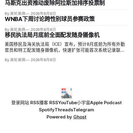
马斯克出资推动废除阿拉斯加排序投票制
By 美轮美换
2026年8月8日
WNBA下周讨论跨性别球员参赛政策
By 美轮美换
2026年8月8日
移民执法局月底前全面配发随身摄像机
美国移民及海关执法局（ICE）宣布，预计8月底前为所有外勤
官员和特工配发随身摄像机，快速扩张可能首次系统记录联邦
移民执法现场；但公众能否看到录像，仍主要由该机构决定。
By 美轮美换
2026年8月8日
代理局长戴维·文图雷拉（David J. Venturella）称，涉及羁押中
重伤或死亡的录像若影响调查或隐私即…
登录
网站 RSS
播客 RSS
YouTube
小宇宙
Apple Podcast
Spotify
Threads
Telegram
Powered by
Ghost