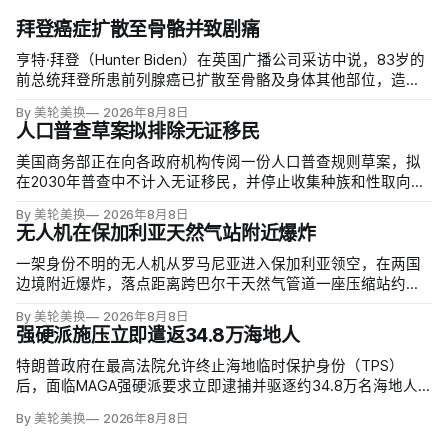
拜登癌症扩散至骨骼并致剧痛
亨特·拜登（Hunter Biden）在英国广播公司采访中说，83岁的
前总统拜登所患前列腺癌已扩散至骨骼及身体其他部位，造成
剧烈疼痛，并在多个方面严重影响生活。他谈到父亲病情时落
By 美轮美换
2026年8月8日
泪，称家人看着这一过程「非常难过」，也希望父亲能更多表
人口普查草案拟排除无证移民
达不适。
美国商务部正在向各政府机构传阅一份人口普查规则草案，拟
在2030年普查中不计入无证移民，并停止收集种族和性取向数
据，理由是避免个人问题造成「扭曲」。草案称无证移民不属
By 美轮美换
2026年8月8日
于「真正居民」、政治共同体成员或在美通常居住者；落实政
无人机在保加利亚天然气站附近爆炸
策很可能需要恢复公民身份问题。
一架身份不明的无人机从罗马尼亚进入保加利亚领空，在两国
边境附近爆炸，落点距离跨巴尔干天然气管道一座压缩站约
1000米；无人伤亡，基础设施未受损。保加利亚总理鲁门·拉德
By 美轮美换
2026年8月8日
夫说，罗马尼亚边防警察听到无人机噪音，保方巡逻队听到巨
强硬派施压立即遣返34.8万海地人
响，但两国防空系统均未发现目标。
特朗普政府在最高法院允许终止海地临时保护身份（TPS）
后，面临MAGA强硬派要求立即逮捕并驱逐约34.8万名海地人
的压力。国土安全部把执法重点放在俄亥俄州斯普林菲尔德，
By 美轮美换
2026年8月8日
至少50名海地人被叫到移民办公室并佩戴脚踝监控器，但突袭
尚未出现。