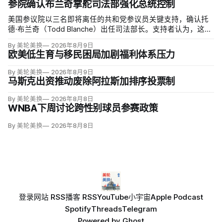
参院确认布兰奇掌舵司法部强化总统控制
美国参议院以三名即将离任的共和党参议员关键支持，确认托
德·布兰奇（Todd Blanche）出任司法部长。支持者认为，这位
特朗普前私人刑事辩护律师因获总统信任，反而最可能劝阻其
By 美轮美换
2026年8月9日
冲动；
欧美低生育与移民困局加剧福利体系压力
By 美轮美换
2026年8月9日
马斯克出资推动废除阿拉斯加排序投票制
By 美轮美换
2026年8月8日
WNBA下周讨论跨性别球员参赛政策
By 美轮美换
2026年8月8日
登录
网站 RSS
播客 RSS
YouTube
小宇宙
Apple Podcast
Spotify
Threads
Telegram
Powered by
Ghost