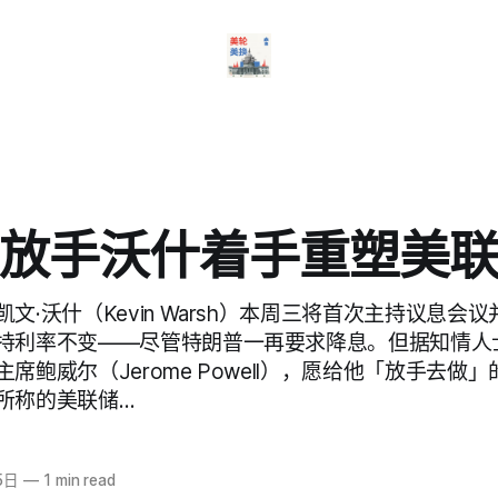
放手沃什着手重塑美
文·沃什（Kevin Warsh）本周三将首次主持议息会
持利率不变——尽管特朗普一再要求降息。但据知情人
席鲍威尔（Jerome Powell），愿给他「放手去做
所称的美联储…
5日
—
1 min read