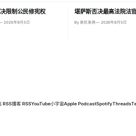
否决限制公民修宪权
堪萨斯否决最高法院法
2026年8月5日
By 美轮美换
2026年8月5日
 RSS
播客 RSS
YouTube
小宇宙
Apple Podcast
Spotify
Threads
T