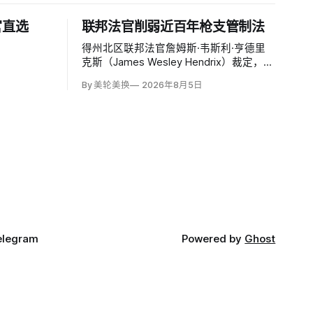
官直选
联邦法官削弱近百年枪支管制法
得州北区联邦法官詹姆斯·韦斯利·亨德里
克斯（James Wesley Hendrix）裁定，
《全国枪支法》对短管步枪、短管霰弹枪
By 美轮美换
2026年8月5日
和消音器的登记及许可要求违宪。1934年
法律最初以200美元税收为依据，要求买
家提交指纹并取得烟酒枪炮及爆炸物管理
局批准；
elegram
Powered by
Ghost