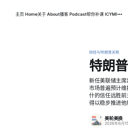
主页 Home
关于 About
播客 Podcast
帮你补课 ICYMI
财经与特朗普关税
特朗普
新任美联储主席凯
市场普遍预计维
什的信任远胜前主
得以稳步推进他
美轮美换
2026年6月1