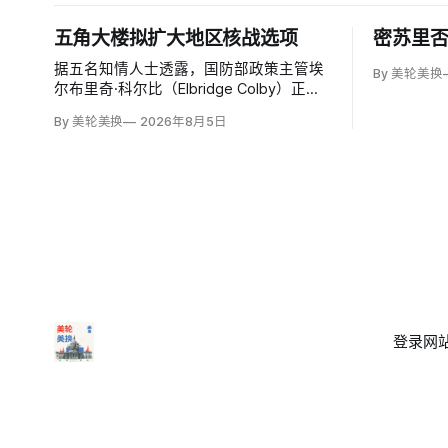
五角大楼拟扩大地区核战选项
密苏里
据五名知情人士透露，国防部政策主管埃
By 美轮美换
尔布里奇·科尔比（Elbridge Colby）正在
起草机密核战略，拟在美国与中国或俄罗
By 美轮美换
2026年8月5日
斯发生地区战争时扩大短程战术核武器的
作用，改写危机中提交总统选择的核报复
方案。
登录
网站