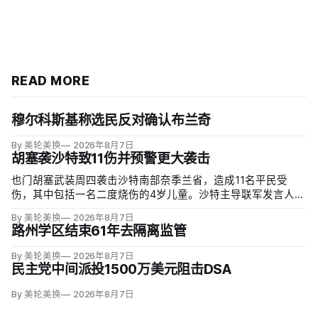
READ MORE
穆尔科斯基称选民反对确认布兰奇
By 美轮美换
2026年8月7日
胡塞袭沙特致11伤并预警更大袭击
也门胡塞武装周四袭击沙特南部奈季兰省，造成11名平民受
伤，其中包括一名二度烧伤的4岁儿童。沙特主导联军发言人图
尔基·马利基（Turki al-Maliki）指控胡塞武装无差别炮击民用
By 美轮美换
2026年8月7日
区；
路州学区结束61年去隔离监管
By 美轮美换
2026年8月7日
民主党中间派投1500万美元阻击DSA
By 美轮美换
2026年8月7日