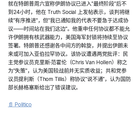
就在特朗普周六宣称伊朗协议已进入"最终阶段"后不
到24小时，他在 Truth Social 上发帖表示，谈判将继
续"有序推进"，但"我已通知我的代表不要急于达成协
议——时间站在我们这边"。他重申任何协议都不能允
许伊朗拥有核武器能力，美国海军封锁将持续至协议
签署。特朗普还感谢各中间方的斡旋，并提出伊朗未
来或可加入亚伯拉罕协议。该协议遭遇两党批评：民
主党参议员克里斯·范霍伦（Chris Van Hollen）称之
为"失策"，认为美国较战前并无实质收益；共和党参
议员提利斯（Thom Tillis）称协议"说不通"，认为国防
部长赫格塞斯给出了错误建议。
📄 Politico