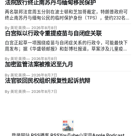
法院放行终止南苏丹与缅甸移民保护
两名联邦法官周五分别在波士顿和芝加哥裁定，特朗普政府可
终止南苏丹与缅甸公民的临时保护身份（TPS），使约232名南
苏丹人和约4000名缅甸人失去免遭遣返和在美工作的临时保
By 美轮美换
2026年8月8日
障。两国分别因长期武装冲突及2021年军事政变后动荡而获指
白宫拟以行政令重提疫苗与自闭症关联
定；国土安全部去年11月决定取消保护。
白宫正起草一项围绕疫苗与自闭症关系的行政令，可能最快下
周发布；据《华盛顿邮报》和彭博社报道，草案涉及儿童疫苗
接种计划、自闭症研究和家长选择权，内容仍可能变化。数十
By 美轮美换
2026年8月8日
项覆盖全球数百万儿童的高质量研究均未发现儿童疫苗导致自
加密监管法案被推迟至九月
闭症，相关说法源自一项后来撤稿的欺诈性研究，作者也被吊
销执照。
By 美轮美换
2026年8月7日
法官驳回民权组织报复性起诉抗辩
By 美轮美换
2026年8月7日
登录
网站 RSS
播客 RSS
YouTube
小宇宙
Apple Podcast