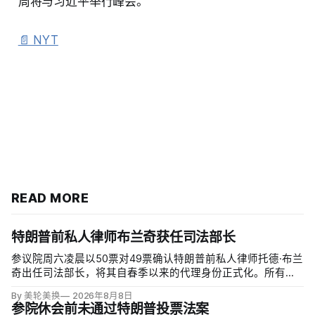
周将与习近平举行峰会。
📄 NYT
READ MORE
特朗普前私人律师布兰奇获任司法部长
参议院周六凌晨以50票对49票确认特朗普前私人律师托德·布兰
奇出任司法部长，将其自春季以来的代理身份正式化。所有出
席的民主党参议员反对，共和党人丽莎·穆尔科斯基和苏珊·柯林
By 美轮美换
2026年8月8日
斯倒戈；长期因健康缺席的米奇·麦康奈尔未投票。比尔·卡西迪
参院休会前未通过特朗普投票法案
最终支持，使提名得以过关。