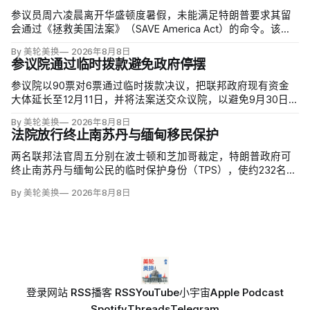
参议员周六凌晨离开华盛顿度暑假，未能满足特朗普要求其留
会通过《拯救美国法案》（SAVE America Act）的命令。该法
案要求选民提供严格的公民身份证明，但连共和党内部都缺乏
By 美轮美换
2026年8月8日
足够支持，更不可能达到参议院推进多数法案所需的60票。
参议院通过临时拨款避免政府停摆
参议院以90票对6票通过临时拨款决议，把联邦政府现有资金
大体延长至12月11日，并将法案送交众议院，以避免9月30日财
年结束后政府停摆。这份跨党派方案比众议院此前通过、主要
By 美轮美换
2026年8月8日
依靠共和党支持的版本多维持一周；参议院多数法案需60票推
法院放行终止南苏丹与缅甸移民保护
进，共和党领导层因此与民主党拨款负责人谈判。
两名联邦法官周五分别在波士顿和芝加哥裁定，特朗普政府可
终止南苏丹与缅甸公民的临时保护身份（TPS），使约232名南
苏丹人和约4000名缅甸人失去免遭遣返和在美工作的临时保
By 美轮美换
2026年8月8日
障。两国分别因长期武装冲突及2021年军事政变后动荡而获指
定；国土安全部去年11月决定取消保护。
登录
网站 RSS
播客 RSS
YouTube
小宇宙
Apple Podcast
Spotify
Threads
Telegram