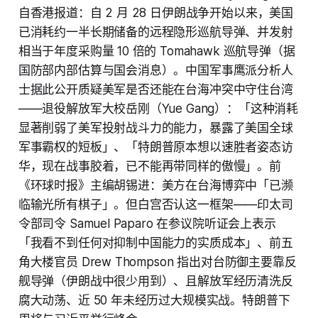
自香港报道：自 2 月 28 日伊朗战争开始以来，美国
已消耗约一半长期储备的远程隐形巡航导弹、并发射
相当于年度采购量 10 倍的 Tomahawk 巡航导弹（据
国防部内部估算与国会消息）。中国军事鹰派分析人
士据此公开质疑美军是否还能在台海冲突中守住台湾
——退役解放军大校岳刚（Yue Gang）：「这种消耗
显著削弱了美军投射战斗力的能力，暴露了美国全球
军事霸权的短板」、「特朗普原本想以速胜者姿态访
华，现在战事胶着，已不能再带同样的傲慢」。前
《环球时报》主编胡锡进：美方在台海博弈中「已濒
临输光所有棋子」。但白宫否认这一框架——印太司
令部司令 Samuel Paparo 在参议院听证会上表示
「我看不到任何对抑制中国能力的实质成本」、前五
角大楼官员 Drew Thompson 指出对台防御主要靠反
舰导弹（伊朗战中很少用到）、且解放军经历清洗反
腐大动荡、近 50 年未经历过大规模实战。特朗普下