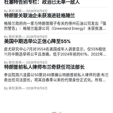
杜塞特告别专栏：政治已无单一敌人
By 美轮美换
2026年8月8日
特朗普关联油企未获准进驻格陵兰
格陵兰政府向一家与特朗普圈子有关的得州石油公司发出「强
烈警告」：格陵兰能源公司（Greenland Energy）未获批准，
便把勘探设备运抵东海岸詹姆森地。该公司去年成立，声称当
By 美轮美换
2026年8月8日
地可能蕴藏价值1万亿美元原油，拟投资6000万美元钻两口
美国中期选举公正信心降至55%
井；
皮尤研究中心7月对3554名美国成年人调查显示，仅55%相信
11月中期选举将公平且准确，低于2024年前的61%、2022年的
64%和2020年的59%。与过去明显党派分裂不同，共和党及倾
By 美轮美换
2026年8月8日
向共和党者为55%，民主党及倾向民主党者为58%；
特朗普前私人律师布兰奇获任司法部长
参议院周六凌晨以50票对49票确认特朗普前私人律师托德·布兰
奇出任司法部长，将其自春季以来的代理身份正式化。所有出
席的民主党参议员反对，共和党人丽莎·穆尔科斯基和苏珊·柯林
By 美轮美换
2026年8月8日
斯倒戈；长期因健康缺席的米奇·麦康奈尔未投票。比尔·卡西迪
最终支持，使提名得以过关。