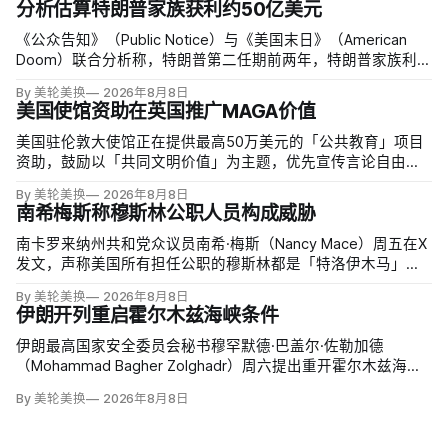
分析估算特朗普家族获利约50亿美元
《公众告知》（Public Notice）与《美国末日》（American
Doom）联合分析称，特朗普第二任期前两年，特朗普家族利润
与资产增值保守估计约50亿美元，其中数字资产业务收入超过
By 美轮美换
2026年8月8日
22.5亿美元、外国授权业务2025年收入6100万美元；
美国使馆资助在英国推广MAGA价值
美国驻伦敦大使馆正在提供最高50万美元的「公共教育」项目
资助，鼓励以「共同文明价值」为主题，优先宣传言论自由、
有限政府、正当程序、陪审团审判、财产权和经同意征税等理
By 美轮美换
2026年8月8日
念。英国自由民主党议员丽莎·斯玛特（Lisa Smart）指责特朗
南希梅斯称穆斯林公职人员构成威胁
普政府用「MAGA资金」干预英国民主；
南卡罗来纳州共和党众议员南希·梅斯（Nancy Mace）周五在X
发文，声称美国所有担任公职的穆斯林都是「特洛伊木马」，
并对国家安全和共和国构成威胁，最后写道「我们拒绝沉
By 美轮美换
2026年8月8日
默」。截至浏览器核验时，这条帖子获得约440万次浏览、6.2
伊朗开列重启霍尔木兹海峡条件
万次点赞、1万次转发和7800条回复。
伊朗最高国家安全委员会秘书穆罕默德·巴盖尔·佐勒加德
（Mohammad Bagher Zolghadr）周六提出重开霍尔木兹海峡
的全面条件：美国解除海上封锁和制裁、撤走伊朗周边驻军、
By 美轮美换
2026年8月8日
支付战争赔偿、释放被冻结资产，并停止攻击伊朗地区盟友及
威胁伊朗。特朗普政府几乎不可能接受。