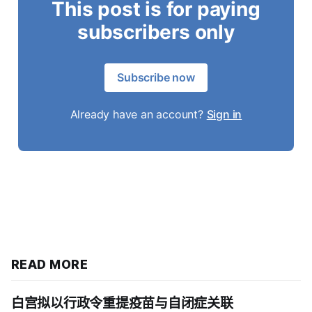
This post is for paying
subscribers only
Subscribe now
Already have an account?
Sign in
READ MORE
白宫拟以行政令重提疫苗与自闭症关联