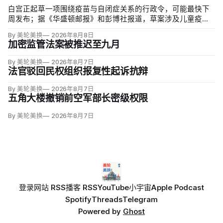
白宫正起草一项围绕疫苗与自闭症关系的行政令，可能最快下
周发布；据《华盛顿邮报》和彭博社报道，草案涉及儿童疫苗
接种计划、自闭症研究和家长选择权，内容仍可能变化。数十
By 美轮美换
2026年8月8日
项覆盖全球数百万儿童的高质量研究均未发现儿童疫苗导致自
加密监管法案被推迟至九月
闭症，相关说法源自一项后来撤稿的欺诈性研究，作者也被吊
销执照。
By 美轮美换
2026年8月7日
法官驳回民权组织报复性起诉抗辩
By 美轮美换
2026年8月7日
五角大楼撤销前空军部长密级权限
By 美轮美换
2026年8月7日
登录
网站 RSS
播客 RSS
YouTube
小宇宙
Apple Podcast
Spotify
Threads
Telegram
Powered by
Ghost