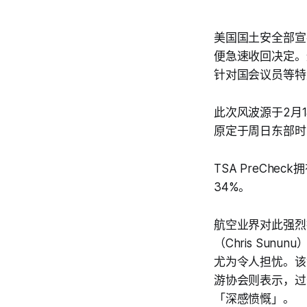
美国国土安全部宣布暂
便急速收回决定。
针对国会议员等特
此次风波源于2月
原定于周日东部时
TSA PreCh
34%。
航空业界对此强烈批评
（Chris Su
尤为令人担忧。该
游协会则表示，过
「深感愤慨」。