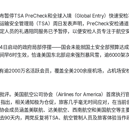
停TSA PreCheck和全球入境（Global Entry）快速
运输安全管理局（TSA）周日发表声明，PreCheck安检通
定人员的礼遇陪同服务已予暂停，以便安检人员专注于航空
14日启动的政府局部停摆——国会未能就国土安全部预算达
间早6时生效，恰逢美国东北部迎来强烈暴风雪，逾6000架
eck拥有逾2000万名活跃会员，覆盖全美200余座机场，占机场
。美国航空公司协会（Airlines for America）首席执
nunu）指出，相关通知极为仓促，旅客几乎毫无时间应对，在当
协会成员涵盖美联航、达美航空、西南航空和美国航空等主
去90天内，两党反复将TSA、航空管制人员及旅客体验当作