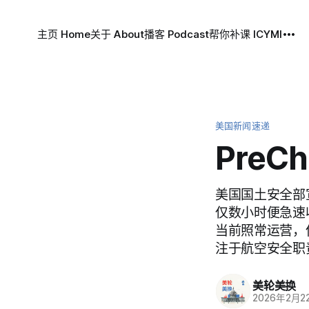
主页 Home
关于 About
播客 Podcast
帮你补课 ICYMI
美国新闻速递
Pre
美国国土安全部宣布
仅数小时便急速收
当前照常运营，
注于航空安全职
美轮美换
2026年2月2