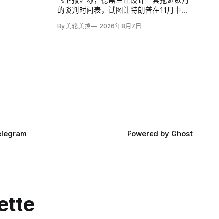
《卫报》称，德黑兰正设计一套拖延数月
的谈判时间表，试图让特朗普在11月中期
选举前持续陷在伊朗战争中，复制1979至
By 美轮美换
2026年8月7日
1981年人质危机对卡特总统的政治打击。
伊朗副外长卡泽姆·加里巴巴迪（Kazem
Gharibabadi）说，霍尔木兹航道协议之
后，核谈判还需两至四个月；
elegram
Powered by
Ghost
ette