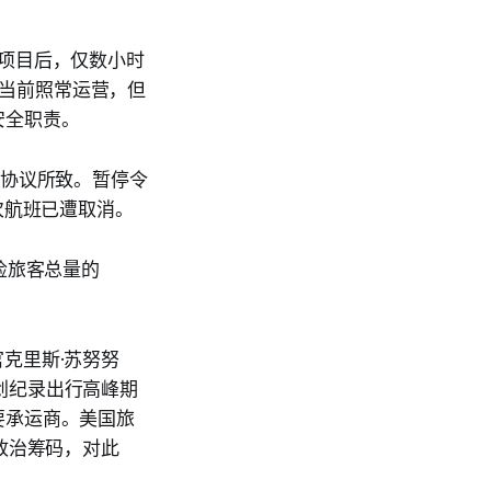
安检项目后，仅数小时
道当前照常运营，但
安全职责。
成协议所致。暂停令
次航班已遭取消。
安检旅客总量的
行官克里斯·苏努努
前创纪录出行高峰期
要承运商。美国旅
政治筹码，对此