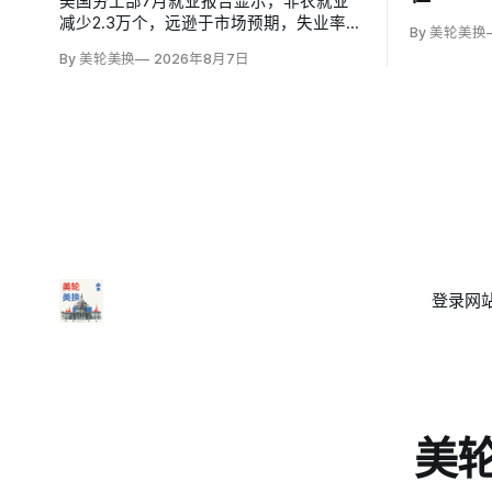
美国劳工部7月就业报告显示，非农就业
减少2.3万个，远逊于市场预期，失业率却
By 美轮美换
微降至4.1%，主要因为超过25万人退出劳
By 美轮美换
2026年8月7日
动力市场。劳动参与率降至61.4%，为五
年多来最低；25至54岁黄金年龄人群参与
率为83.4%，仍低于近期84%的高点。
登录
网站
美轮美