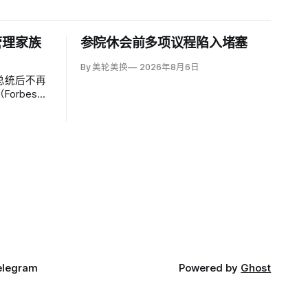
管理家族
参院休会前多项议程陷入堵塞
By 美轮美换
2026年8月6日
总统后不再
orbes）
定产品标
产出售，并
外国领导人
elegram
Powered by
Ghost