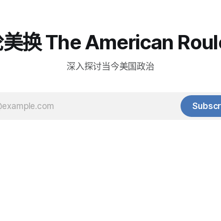
换 The American Roul
深入探讨当今美国政治
Subscr
© 2025 Baihua Media LLC. All rights reserved.