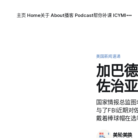
主页 Home
关于 About
播客 Podcast
帮你补课 ICYMI
美国新闻速递
加巴德
佐治亚
国家情报总监图尔
与了FBI近期
戴着棒球帽在选
美轮美换