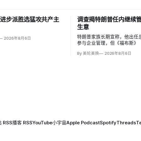
借进步派胜选猛攻共产主
调查揭特朗普任内继续
生意
特朗普家族长期宣称，他出任
2026年8月6日
参与企业管理，但《福布斯》（F
采访和文件显示，他仍亲自决
By 美轮美换
2026年8月6日
识、球场景观、资本开支与资
同儿子、员工、合作伙伴乃至
谈生意。
 RSS
播客 RSS
YouTube
小宇宙
Apple Podcast
Spotify
Threads
T