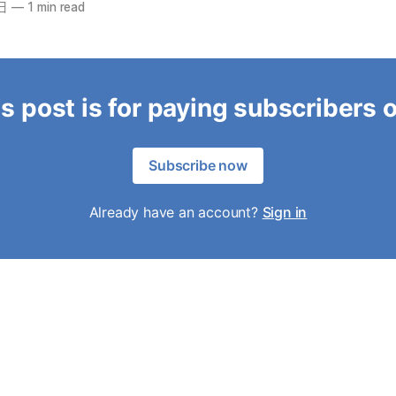
日
—
1 min read
s post is for paying subscribers 
Subscribe now
Already have an account?
Sign in