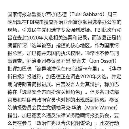
国家情报总监图尔西·加巴德（Tulsi Gabbard）周三
晚出现在FBI突击搜查乔治亚州富尔顿县选举办公室的
现场，引发民主党和选举专家强烈质疑。FBI此次行动
旨在查封2020年大选相关选票和记录，而该县正是特
朗普所谓「选举被窃」指控的核心地区。作为国家情
报总监，加巴德并无国内执法权限，通常也不参与刑
事调查。乔治亚州参议员乔恩·奥索夫（Jon Ossoff）
批评加巴德「诡异地潜伏在FBI证据卡车里」。《华尔
街日报》报道称，加巴德正在调查2020年大选，并定
期向特朗普简报进展。白宫发言人为其辩护，称加巴
德在「选举安全方面扮演关键角色」。但多名司法部
官员和特朗普政府官员也对她的出现感到困惑。参议
院情报委员会民主党领袖马克·华纳（Mark Warner）
指出，加巴德要么违反法律义务隐瞒情报委员会，要
么是在参与「政治作秀以合法化阴谋论」。此次行动