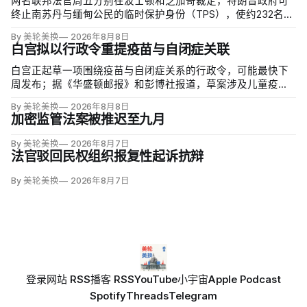
两名联邦法官周五分别在波士顿和芝加哥裁定，特朗普政府可
终止南苏丹与缅甸公民的临时保护身份（TPS），使约232名南
苏丹人和约4000名缅甸人失去免遭遣返和在美工作的临时保
By 美轮美换
2026年8月8日
障。两国分别因长期武装冲突及2021年军事政变后动荡而获指
白宫拟以行政令重提疫苗与自闭症关联
定；国土安全部去年11月决定取消保护。
白宫正起草一项围绕疫苗与自闭症关系的行政令，可能最快下
周发布；据《华盛顿邮报》和彭博社报道，草案涉及儿童疫苗
接种计划、自闭症研究和家长选择权，内容仍可能变化。数十
By 美轮美换
2026年8月8日
项覆盖全球数百万儿童的高质量研究均未发现儿童疫苗导致自
加密监管法案被推迟至九月
闭症，相关说法源自一项后来撤稿的欺诈性研究，作者也被吊
销执照。
By 美轮美换
2026年8月7日
法官驳回民权组织报复性起诉抗辩
By 美轮美换
2026年8月7日
登录
网站 RSS
播客 RSS
YouTube
小宇宙
Apple Podcast
Spotify
Threads
Telegram