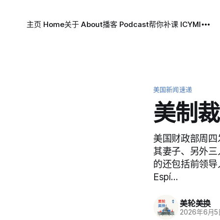
主页 Home
关于 About
播客 Podcast
帮你补课 ICYMI
美国新闻速递
美制裁
美国财政部周四发布
其妻子、另外三
的还包括前领导人劳
Espí…
美轮美换
2026年6月