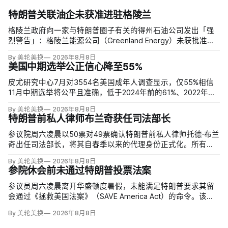
特朗普关联油企未获准进驻格陵兰
格陵兰政府向一家与特朗普圈子有关的得州石油公司发出「强
烈警告」：格陵兰能源公司（Greenland Energy）未获批准，
便把勘探设备运抵东海岸詹姆森地。该公司去年成立，声称当
By 美轮美换
2026年8月8日
地可能蕴藏价值1万亿美元原油，拟投资6000万美元钻两口
美国中期选举公正信心降至55%
井；
皮尤研究中心7月对3554名美国成年人调查显示，仅55%相信
11月中期选举将公平且准确，低于2024年前的61%、2022年的
64%和2020年的59%。与过去明显党派分裂不同，共和党及倾
By 美轮美换
2026年8月8日
向共和党者为55%，民主党及倾向民主党者为58%；
特朗普前私人律师布兰奇获任司法部长
参议院周六凌晨以50票对49票确认特朗普前私人律师托德·布兰
奇出任司法部长，将其自春季以来的代理身份正式化。所有出
席的民主党参议员反对，共和党人丽莎·穆尔科斯基和苏珊·柯林
By 美轮美换
2026年8月8日
斯倒戈；长期因健康缺席的米奇·麦康奈尔未投票。比尔·卡西迪
参院休会前未通过特朗普投票法案
最终支持，使提名得以过关。
参议员周六凌晨离开华盛顿度暑假，未能满足特朗普要求其留
会通过《拯救美国法案》（SAVE America Act）的命令。该法
案要求选民提供严格的公民身份证明，但连共和党内部都缺乏
By 美轮美换
2026年8月8日
足够支持，更不可能达到参议院推进多数法案所需的60票。