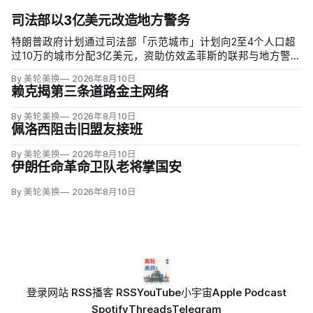
司法部以3亿美元改造地方警务
特朗普政府计划通过司法部「示范城市」计划向2至4个人口超
过10万的城市分配3亿美元，资助仿效孟菲斯的联邦与地方警力
集中行动。申请城市必须配合联邦移民执法，执行反露宿、反
By 美轮美换
2026年8月10日
游荡和强制治疗等政策，并预先同意在暴力犯罪或「公共骚
赖克揭第三条道路金主网络
乱」激增时偿还未来联邦介入成本。
By 美轮美换
2026年8月10日
佩洛西阻击旧盟友接班
By 美轮美换
2026年8月10日
伊朗任命革命卫队老将掌国安
By 美轮美换
2026年8月10日
登录
网站 RSS
播客 RSS
YouTube
小宇宙
Apple Podcast
Spotify
Threads
Telegram