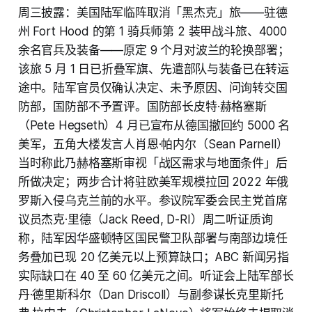
周三披露：美国陆军临阵取消「黑杰克」旅——驻德
州 Fort Hood 的第 1 骑兵师第 2 装甲战斗旅、4000
余名官兵及装备——原定 9 个月对波兰的轮换部署；
该旅 5 月 1 日已折叠军旗、先遣部队与装备已在转运
途中。陆军官员仅确认决定、未予原因、问询转交国
防部，国防部不予置评。国防部长皮特·赫格塞斯
（Pete Hegseth）4 月已宣布从德国撤回约 5000 名
美军，五角大楼发言人肖恩·帕内尔（Sean Parnell）
当时称此乃赫格塞斯审视「战区需求与地面条件」后
所做决定；两步合计将驻欧美军规模拉回 2022 年俄
罗斯入侵乌克兰前的水平。参议院军委会民主党首席
议员杰克·里德（Jack Reed, D-RI）周二听证质询
称，陆军因华盛顿特区国民警卫队部署与南部边境任
务叠加已现 20 亿美元以上预算缺口；ABC 新闻另指
实际缺口在 40 至 60 亿美元之间。听证会上陆军部长
丹·德里斯科尔（Dan Driscoll）与副参谋长克里斯托