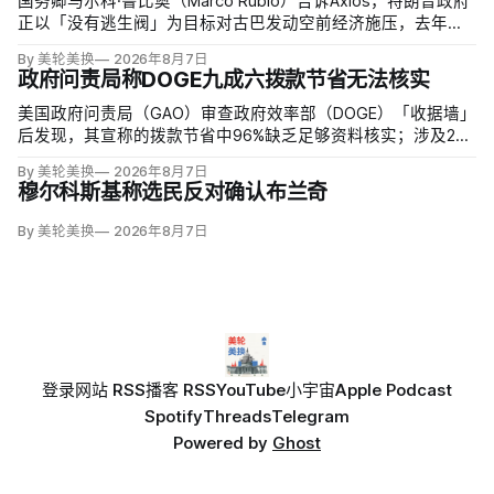
国务卿马尔科·鲁比奥（Marco Rubio）告诉Axios，特朗普政府
正以「没有逃生阀」为目标对古巴发动空前经济施压，去年以
来已采取约24项行动，制裁40个实体、至少38名个人，并逼迫
By 美轮美换
2026年8月7日
其他国家切断古巴医生输出项目。
政府问责局称DOGE九成六拨款节省无法核实
美国政府问责局（GAO）审查政府效率部（DOGE）「收据墙」
后发现，其宣称的拨款节省中96%缺乏足够资料核实；涉及274
亿美元节省的2503份合同并未采取终止行动，所谓合同节省约
By 美轮美换
2026年8月7日
三分之二无法验证或不符合其公开方法，264份拟终止租约中
穆尔科斯基称选民反对确认布兰奇
108份早已进入终止流程。
By 美轮美换
2026年8月7日
登录
网站 RSS
播客 RSS
YouTube
小宇宙
Apple Podcast
Spotify
Threads
Telegram
Powered by
Ghost