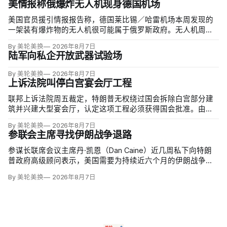
美情报称俄爆炸无人机现身德国机场
美国官员援引情报报告称，德国莱比锡／哈雷机场本周发现的
一架装有爆炸物的无人机很可能属于俄罗斯政府。无人机周二
夜间出现在机场安全区内，靠近一架乌克兰货运飞机，机场因
By 美轮美换
2026年8月7日
此关闭整夜；当局还调查另一不明物体，该物体在一架货机中
陆军向私企开放武器试验场
止降落后与机身相撞，造成轻微损伤。
By 美轮美换
2026年8月7日
上诉法院叫停白宫宴会厅工程
联邦上诉法院周五裁定，特朗普无权绕过国会拆除白宫部分建
筑并兴建大型宴会厅，认定这项工程必须获得国会批准。由奥
巴马任命的帕特里夏·米利特法官（Patricia Millett）和拜登任命
By 美轮美换
2026年8月7日
的布拉德利·加西亚法官（Bradley Garcia）组成多数意见，称
参联会主席寻找伊朗战争退路
以行政行动夺走人民代表对…
参谋长联席会议主席丹·凯恩（Dan Caine）近几周私下向特朗
普政府高级顾问表示，美国需要为持续近六个月的伊朗战争寻
找「退路」：现有升级方案可能反噬，单靠空袭无法迫使德黑
By 美轮美换
2026年8月7日
兰接受特朗普设定的目标。