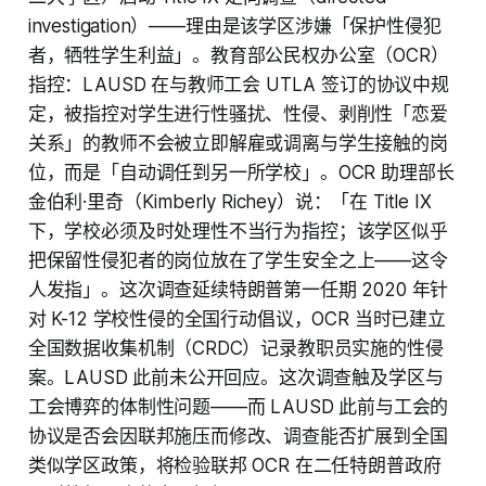
investigation）——理由是该学区涉嫌「保护性侵犯
者，牺牲学生利益」。教育部公民权办公室（OCR）
指控：LAUSD 在与教师工会 UTLA 签订的协议中规
定，被指控对学生进行性骚扰、性侵、剥削性「恋爱
关系」的教师不会被立即解雇或调离与学生接触的岗
位，而是「自动调任到另一所学校」。OCR 助理部长
金伯利·里奇（Kimberly Richey）说：「在 Title IX
下，学校必须及时处理性不当行为指控；该学区似乎
把保留性侵犯者的岗位放在了学生安全之上——这令
人发指」。这次调查延续特朗普第一任期 2020 年针
对 K-12 学校性侵的全国行动倡议，OCR 当时已建立
全国数据收集机制（CRDC）记录教职员实施的性侵
案。LAUSD 此前未公开回应。这次调查触及学区与
工会博弈的体制性问题——而 LAUSD 此前与工会的
协议是否会因联邦施压而修改、调查能否扩展到全国
类似学区政策，将检验联邦 OCR 在二任特朗普政府