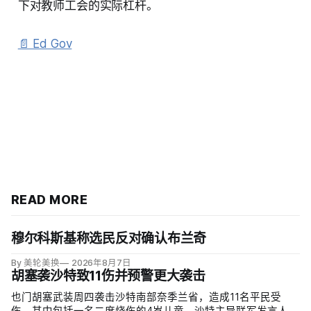
下对教师工会的实际杠杆。
📄 Ed Gov
READ MORE
穆尔科斯基称选民反对确认布兰奇
By 美轮美换
2026年8月7日
胡塞袭沙特致11伤并预警更大袭击
也门胡塞武装周四袭击沙特南部奈季兰省，造成11名平民受
伤，其中包括一名二度烧伤的4岁儿童。沙特主导联军发言人图