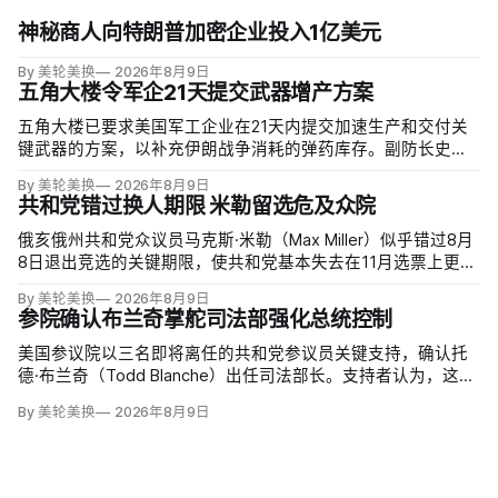
神秘商人向特朗普加密企业投入1亿美元
By 美轮美换
2026年8月9日
五角大楼令军企21天提交武器增产方案
五角大楼已要求美国军工企业在21天内提交加速生产和交付关
键武器的方案，以补充伊朗战争消耗的弹药库存。副防长史蒂
夫·范伯格（Steve Feinberg）在备忘录中称，多年研发周期不
By 美轮美换
2026年8月9日
可接受，必须立即扩大产能；
共和党错过换人期限 米勒留选危及众院
俄亥俄州共和党众议员马克斯·米勒（Max Miller）似乎错过8月
8日退出竞选的关键期限，使共和党基本失去在11月选票上更换
候选人的最后实际机会。米勒被前妻艾米莉·莫雷诺（Emily
By 美轮美换
2026年8月9日
Moreno）指控家暴并予以否认，众院道德委员会同时调查他是
参院确认布兰奇掌舵司法部强化总统控制
否涉及家庭暴力、虐待或非法用药。
美国参议院以三名即将离任的共和党参议员关键支持，确认托
德·布兰奇（Todd Blanche）出任司法部长。支持者认为，这位
特朗普前私人刑事辩护律师因获总统信任，反而最可能劝阻其
By 美轮美换
2026年8月9日
冲动；