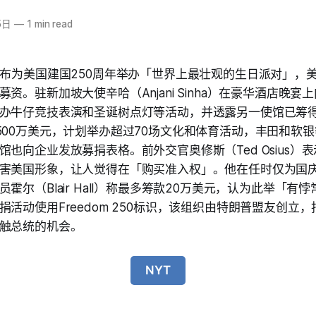
5日
—
1 min read
宣布为美国建国250周年举办「世界上最壮观的生日派对」，
资。驻新加坡大使辛哈（Anjani Sinha）在豪华酒店晚
办牛仔竞技表演和圣诞树点灯等活动，并透露另一使馆已筹得3
500万美元，计划举办超过70场文化和体育活动，丰田和软
馆也向企业发放募捐表格。前外交官奥修斯（Ted Osius）
害美国形象，让人觉得在「购买准入权」。他在任时仅为国
霍尔（Blair Hall）称最多筹款20万美元，认为此举「有
捐活动使用Freedom 250标识，该组织由特朗普盟友创立
触总统的机会。
NYT