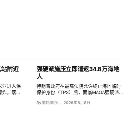
气站附近
强硬派施压立即遣返34.8万海地
人
尼亚进入保
特朗普政府在最高法院允许终止海地临时
爆炸，落点
保护身份（TPS）后，面临MAGA强硬派
压缩站约
要求立即逮捕并驱逐约34.8万名海地人的
By 美轮美换
2026年8月8日
施未受损。保
压力。国土安全部把执法重点放在俄亥俄
马尼亚边防
州斯普林菲尔德，至少50名海地人被叫到
逻队听到巨
移民办公室并佩戴脚踝监控器，但突袭尚
目标。
未出现。