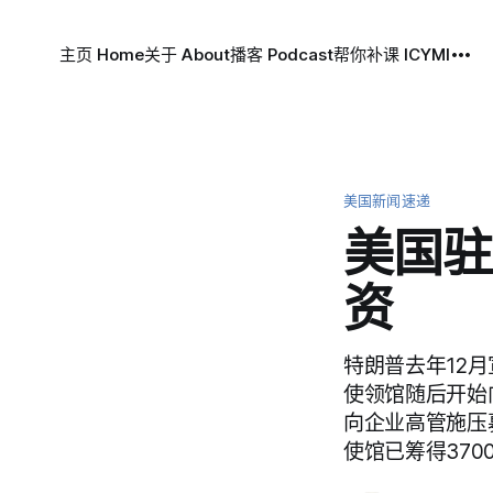
主页 Home
关于 About
播客 Podcast
帮你补课 ICYMI
美国新闻速递
美国驻
资
特朗普去年12
使领馆随后开始向
向企业高管施压
使馆已筹得370