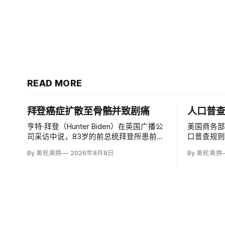
READ MORE
拜登癌症扩散至骨骼并致剧痛
人口普
亨特·拜登（Hunter Biden）在英国广播公
美国商务
司采访中说，83岁的前总统拜登所患前列
口普查规则
腺癌已扩散至骨骼及身体其他部位，造成
入无证移
By 美轮美换
2026年8月8日
By 美轮美换
剧烈疼痛，并在多个方面严重影响生活。
据，理由
他谈到父亲病情时落泪，称家人看着这一
草案称无
过程「非常难过」，也希望父亲能更多表
治共同体
达不适。
策很可能