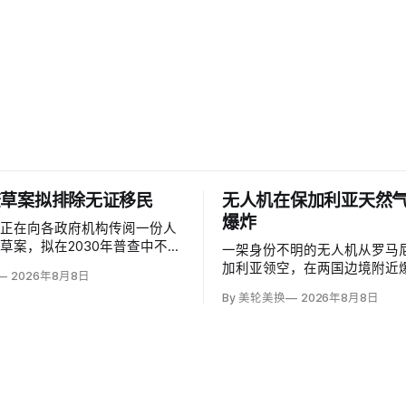
查草案拟排除无证移民
无人机在保加利亚天然
爆炸
部正在向各政府机构传阅一份人
草案，拟在2030年普查中不计
一架身份不明的无人机从罗马
民，并停止收集种族和性取向数
加利亚领空，在两国边境附近
2026年8月8日
是避免个人问题造成「扭曲」。
距离跨巴尔干天然气管道一座
By 美轮美换
2026年8月8日
证移民不属于「真正居民」、政
1000米；无人伤亡，基础设
成员或在美通常居住者；落实政
加利亚总理鲁门·拉德夫说，罗
需要恢复公民身份问题。
警察听到无人机噪音，保方巡
响，但两国防空系统均未发现