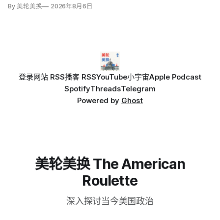
识、球场景观、资本开支与资产出售，并同儿子、员工、合作
By 美轮美换
2026年8月6日
伙伴乃至外国领导人谈生意。
登录
网站 RSS
播客 RSS
YouTube
小宇宙
Apple Podcast
Spotify
Threads
Telegram
Powered by
Ghost
美轮美换 The American
Roulette
深入探讨当今美国政治