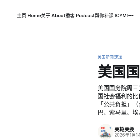
主页 Home
关于 About
播客 Podcast
帮你补课 ICYMI
美国新闻速递
美国国
美国国务院周三
国社会福利的比
「公共负担」（p
巴、索马里、埃
美轮美换
2026年1月1