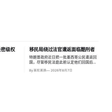
长密级权
移民局绕过法官遣返面临酷刑者
特朗普政府近日把一批墨西哥公民遣返回
国，尽管移民法庭此前认定他们回国后很
可能遭受酷刑，并依据《禁止酷刑公约》
By 美轮美换
2026年8月7日
给予暂缓遣返保护。知情人士称，移民及
海关执法局局长戴维·文图雷拉（David
Venturella）凭国务院从墨西哥政府取得的
「不受伤害」外交保证，单方面撤销保
护；