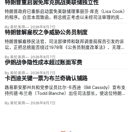
特朗普重启罢免库克挑战美联储独立性
特朗普政府已重新启动罢免美联储理事丽莎·库克（Lisa Cook）
的程序。白宫本周致函，称总统正考虑以未经司法审理的房贷
欺诈指控和「重大过失」为由将她免职，并给她三周回应。
By 美轮美换
2026年8月7日
特朗普解雇权之争威胁公务员制度
特朗普解雇移民法官、司法部律师和联邦调查局探员引发的诉
讼，正把总统能否绕过1978年《公务员制度改革法》、无理由
开除联邦雇员的问题推向最高法院。联邦巡回上诉法院今年秋
By 美轮美换
2026年8月7日
天将全院审理两名前移民法官梅根·杰克勒（Megan Jackler）
伊朗战争隐性成本超过账面军费
和布兰登·贾罗赫（Brandon Jaroc…
By 美轮美换
2026年8月7日
卡西迪关键一票为布兰奇确认铺路
路易斯安那州共和党参议员比尔·卡西迪（Bill Cassidy）宣布支
持托德·布兰奇（Todd Blanche）出任司法部长，使这位特朗普
前私人辩护律师基本跨过参议院确认门槛。
By 美轮美换
2026年8月7日