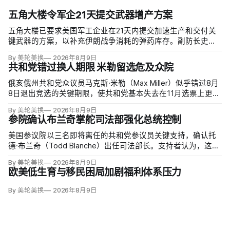
五角大楼令军企21天提交武器增产方案
五角大楼已要求美国军工企业在21天内提交加速生产和交付关
键武器的方案，以补充伊朗战争消耗的弹药库存。副防长史蒂
夫·范伯格（Steve Feinberg）在备忘录中称，多年研发周期不
By 美轮美换
2026年8月9日
可接受，必须立即扩大产能；
共和党错过换人期限 米勒留选危及众院
俄亥俄州共和党众议员马克斯·米勒（Max Miller）似乎错过8月
8日退出竞选的关键期限，使共和党基本失去在11月选票上更换
候选人的最后实际机会。米勒被前妻艾米莉·莫雷诺（Emily
By 美轮美换
2026年8月9日
Moreno）指控家暴并予以否认，众院道德委员会同时调查他是
参院确认布兰奇掌舵司法部强化总统控制
否涉及家庭暴力、虐待或非法用药。
美国参议院以三名即将离任的共和党参议员关键支持，确认托
德·布兰奇（Todd Blanche）出任司法部长。支持者认为，这位
特朗普前私人刑事辩护律师因获总统信任，反而最可能劝阻其
By 美轮美换
2026年8月9日
冲动；
欧美低生育与移民困局加剧福利体系压力
By 美轮美换
2026年8月9日