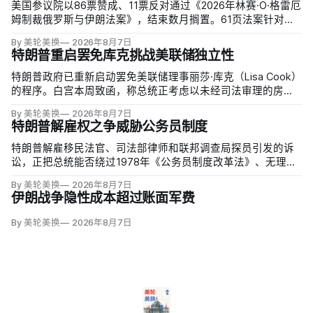
美国参议院以86票赞成、11票反对通过《2026年林赛·O·格雷厄
姆制裁俄罗斯与伊朗法案》，结束数月搁置。61页法案针对俄
罗斯油气的主要买家，并扩大对俄领导层、家属和寡头的制
By 美轮美换
2026年8月7日
裁；同时授权对购买俄油气最多的五个国家实施定向关税，意
特朗普重启罢免库克挑战美联储独立性
在切断支持俄乌战争的能源收入。
特朗普政府已重新启动罢免美联储理事丽莎·库克（Lisa Cook）
的程序。白宫本周致函，称总统正考虑以未经司法审理的房贷
欺诈指控和「重大过失」为由将她免职，并给她三周回应。
By 美轮美换
2026年8月7日
特朗普解雇权之争威胁公务员制度
特朗普解雇移民法官、司法部律师和联邦调查局探员引发的诉
讼，正把总统能否绕过1978年《公务员制度改革法》、无理由
开除联邦雇员的问题推向最高法院。联邦巡回上诉法院今年秋
By 美轮美换
2026年8月7日
天将全院审理两名前移民法官梅根·杰克勒（Megan Jackler）
伊朗战争隐性成本超过账面军费
和布兰登·贾罗赫（Brandon Jaroc…
By 美轮美换
2026年8月7日