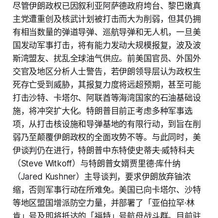
尽管伊朗政权已因叙利亚阿萨德政府垮台、黎巴嫩真
主党遭重创及核武计划被打击而大为削弱，但其仍拥
有相当数量的弹道导弹、巡航导弹和无人机，一旦美
国发动军事打击，将有能力发动大规模报复，波及波
斯湾盟友、扰乱全球油气供应。前美国官员、外国外
交官及地区分析人士警告，若伊朗领导层认为政权生
死存亡受到威胁，其报复力度将远超预期，甚至可能
打击沙特、卡塔尔、阿联酋等海湾国家的石油基础设
施，将冲突扩大化。特朗普目前正考虑多种军事选
项，从打击核设施和导弹基地的有限行动，到旨在削
弱乃至颠覆伊朗政权的全面攻势不等。与此同时，美
伊谈判仍在进行，特朗普中东特使史蒂夫·威特科夫
（Steve Witkoff）与特朗普女婿贾里德·库什纳
（Jared Kushner）主导谈判，要求伊朗放弃铀浓
缩，否则军事行动在所难免。美国已向卡塔尔、沙特
等地区盟国增派防空力量，并部署了「亚伯拉罕·林
肯」号及即将抵达的「福特」号航母战斗群。目前驻