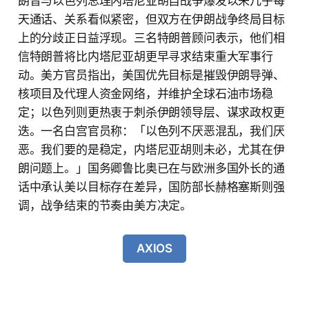
朗普与以色列总理内塔尼亚胡自战争爆发以来几乎每
天通话、关系看似紧密，但双方在伊朗战争终局目标
上的分歧正日益浮现。三名特朗普顾问表示，他们相
信特朗普将比内塔尼亚胡更早寻求结束重大军事行
动。美方官员指出，美国优先目标是摧毁伊朗导弹、
核项目及代理人资金网络，并维护全球石油市场稳
定；以色列则更热衷于刺杀伊朗领导层、谋求政权更
迭。一名白宫官员称：「以色列不厌恶混乱，我们厌
恶。我们要的是稳定，内塔尼亚胡则未必，尤其在伊
朗问题上。」国务卿鲁比奥已在与欧洲多国外长的通
话中承认美以目标存在差异，国防部长赫格塞斯则强
调，战争结束的节奏由美方决定。
AXIOS