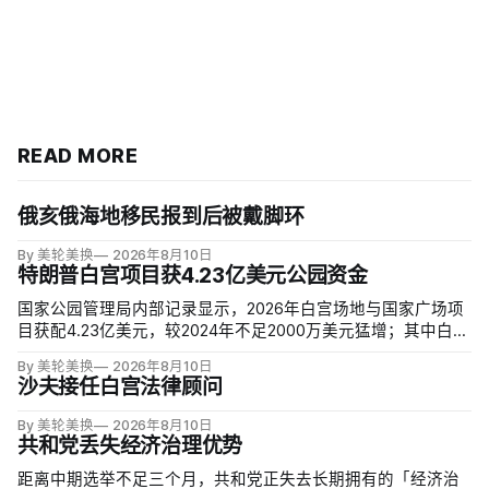
READ MORE
俄亥俄海地移民报到后被戴脚环
By 美轮美换
2026年8月10日
特朗普白宫项目获4.23亿美元公园资金
国家公园管理局内部记录显示，2026年白宫场地与国家广场项
目获配4.23亿美元，较2024年不足2000万美元猛增；其中白宫
场地3.23亿美元，增幅近5000%。同期黄石、优胜美地、大峡
By 美轮美换
2026年8月10日
谷等数十座公园资金下降，白宫与国家广场的额度甚至超过九
沙夫接任白宫法律顾问
处知名公园总和。
By 美轮美换
2026年8月10日
共和党丢失经济治理优势
距离中期选举不足三个月，共和党正失去长期拥有的「经济治