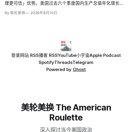
理更可信」优势。美国过去六个季度国内生产总值年化增长
1.9%，失业率仍仅4.1%，股市和消费也保持韧性，但6月通胀达
By 美轮美换
2026年8月10日
3.5%，恰好吞掉同期工资涨幅；约四分之三受访者仍认为经济
表现一般或糟糕。
登录
网站 RSS
播客 RSS
YouTube
小宇宙
Apple Podcast
Spotify
Threads
Telegram
Powered by
Ghost
美轮美换 The American
Roulette
深入探讨当今美国政治