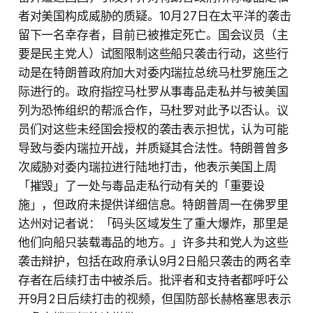
者对美国构成威胁的质疑。10月27日在太平洋的袭击
留下一名幸存者，目前已被推定死亡。国会议员（主
要是民主党人）试图限制这些船只袭击行动，这些行
动是在特朗普政府加大对委内瑞拉总统马杜罗施压之
际进行的。政府指控马杜罗从事毒品走私并与被美国
列为恐怖组织的帮派合作，马杜罗对此予以否认。议
员们对这些未经国会授权的袭击表示担忧，认为可能
导致与委内瑞拉开战，并质疑其合法性。特朗普曾多
次威胁对委内瑞拉进行陆地打击，他表示美国上周
「摧毁」了一处与毒品走私行动有关的「重要设
施」，但政府未提供详细信息。特朗普周一在佛罗里
达州对记者说：「码头区域发生了重大爆炸，那里是
他们向船只装载毒品的地方。」许多共和党人为这些
袭击辩护，包括在政府承认9月2日船只袭击的两名幸
存者在后续打击中被杀后。批评者和支持者都呼吁公
开9月2日后续打击的视频，但国防部长赫格塞思表示