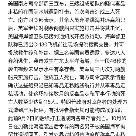
美国南方司令部周三宣布，三艘组成船队的疑似毒品
走私船在国际水域遭到打击，首次袭击造成三人死
亡。南方司令部表示，其余人员弃船跳海并远离船只
后，美军继续对剩余两艘船只实施打击并将其击沉，
美国海岸警卫队已接到通知展开搜救行动。海岸警卫
队称已派出C-130飞机前往现场提供搜索支援，并可
投放救生筏和补给。据三名美国官员透露，多达八人
弃船逃生，袭击发生在东太平洋海域，但一段46秒的
袭击视频未显示水中有幸存者。美军周三再次对两艘
船只实施打击，造成五人死亡，南方司令部表示情报
确认这些船只沿已知毒品走私路线航行并从事毒品走
私活动，使这场持续数月的反毒品走私军事行动的死
亡人数至少达到115人。特朗普政府对幸存者的处理方
式遭到严厉批评，有批评者指责其可能构成战争罪，
此前9月2日的后续打击造成两名幸存者死亡。10月16
日在加勒比海遭袭击后幸存的两名男子被美国海军拘
留并遣返回国，引发外界对特朗普政府所称毒品走私