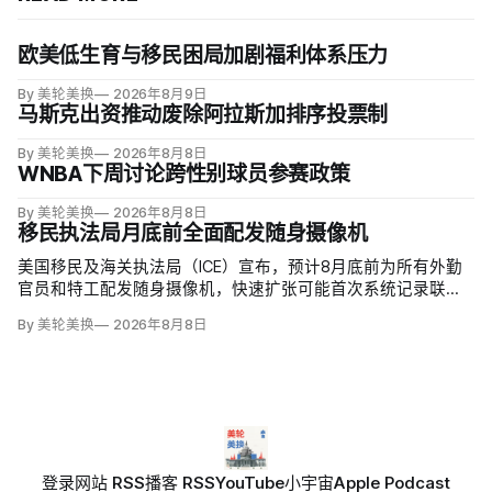
欧美低生育与移民困局加剧福利体系压力
By 美轮美换
2026年8月9日
马斯克出资推动废除阿拉斯加排序投票制
By 美轮美换
2026年8月8日
WNBA下周讨论跨性别球员参赛政策
By 美轮美换
2026年8月8日
移民执法局月底前全面配发随身摄像机
美国移民及海关执法局（ICE）宣布，预计8月底前为所有外勤
官员和特工配发随身摄像机，快速扩张可能首次系统记录联邦
移民执法现场；但公众能否看到录像，仍主要由该机构决定。
By 美轮美换
2026年8月8日
代理局长戴维·文图雷拉（David J. Venturella）称，涉及羁押中
重伤或死亡的录像若影响调查或隐私即…
登录
网站 RSS
播客 RSS
YouTube
小宇宙
Apple Podcast