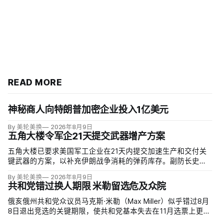
READ MORE
神秘商人向特朗普加密企业投入1亿美元
By 美轮美换
2026年8月9日
五角大楼令军企21天提交武器增产方案
五角大楼已要求美国军工企业在21天内提交加速生产和交付关
键武器的方案，以补充伊朗战争消耗的弹药库存。副防长史蒂
夫·范伯格（Steve Feinberg）在备忘录中称，多年研发周期不
By 美轮美换
2026年8月9日
可接受，必须立即扩大产能；
共和党错过换人期限 米勒留选危及众院
俄亥俄州共和党众议员马克斯·米勒（Max Miller）似乎错过8月
8日退出竞选的关键期限，使共和党基本失去在11月选票上更换