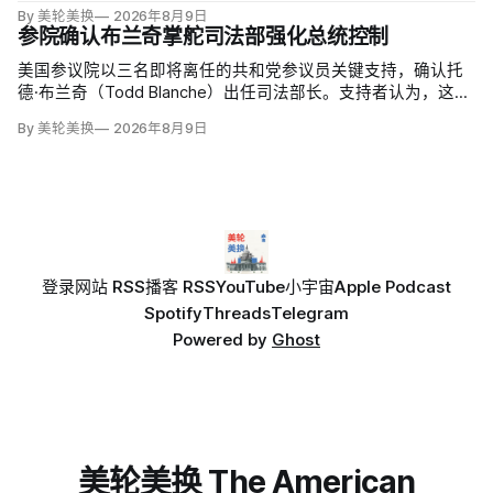
候选人的最后实际机会。米勒被前妻艾米莉·莫雷诺（Emily
By 美轮美换
2026年8月9日
Moreno）指控家暴并予以否认，众院道德委员会同时调查他是
参院确认布兰奇掌舵司法部强化总统控制
否涉及家庭暴力、虐待或非法用药。
美国参议院以三名即将离任的共和党参议员关键支持，确认托
德·布兰奇（Todd Blanche）出任司法部长。支持者认为，这位
特朗普前私人刑事辩护律师因获总统信任，反而最可能劝阻其
By 美轮美换
2026年8月9日
冲动；
登录
网站 RSS
播客 RSS
YouTube
小宇宙
Apple Podcast
Spotify
Threads
Telegram
Powered by
Ghost
美轮美换 The American