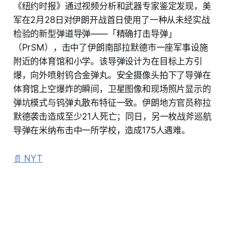
《纽约时报》通过视频分析和武器专家鉴定发现，美
军在2月28日对伊朗开战首日使用了一种从未经实战
检验的新型弹道导弹——「精确打击导弹」
（PrSM），击中了伊朗南部拉默德市一座军事设施
附近的体育馆和小学。该导弹设计为在目标上方引
爆，向外喷射钨合金弹丸。安全摄像头拍下了导弹在
体育馆上空爆炸的瞬间，卫星图像和现场照片显示的
弹坑模式与钨弹丸散布特征一致。伊朗地方官员称拉
默德袭击造成至少21人死亡；同日，另一枚战斧巡航
导弹在米纳布击中一所学校，造成175人遇难。
📄 NYT