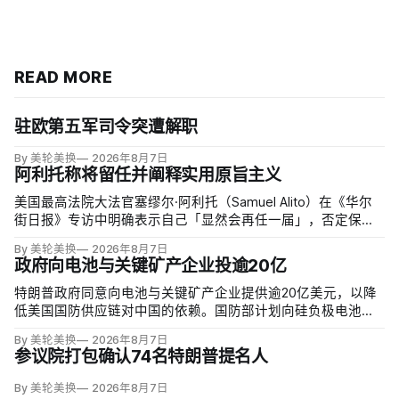
READ MORE
驻欧第五军司令突遭解职
By 美轮美换
2026年8月7日
阿利托称将留任并阐释实用原旨主义
美国最高法院大法官塞缪尔·阿利托（Samuel Alito）在《华尔
街日报》专访中明确表示自己「显然会再任一届」，否定保守
派要求他趁共和党掌控参议院时退休、让特朗普提名年轻继任
By 美轮美换
2026年8月7日
者的呼声。76岁的阿利托称这类催退提醒他生命有限，却也暗
政府向电池与关键矿产企业投逾20亿
含法官可以互换的误解。
特朗普政府同意向电池与关键矿产企业提供逾20亿美元，以降
低美国国防供应链对中国的依赖。国防部计划向硅负极电池公
司Sila Nanotechnologies提供14亿美元贷款，并向在澳大利亚
By 美轮美换
2026年8月7日
开采钪的日出能源金属公司（Sunrise Energy Metals）提供4亿
参议院打包确认74名特朗普提名人
美元贷款，美…
By 美轮美换
2026年8月7日