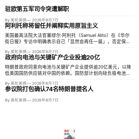
驻欧第五军司令突遭解职
By 美轮美换
2026年8月7日
阿利托称将留任并阐释实用原旨主义
美国最高法院大法官塞缪尔·阿利托（Samuel Alito）在《华尔
街日报》专访中明确表示自己「显然会再任一届」，否定保守
派要求他趁共和党掌控参议院时退休、让特朗普提名年轻继任
By 美轮美换
2026年8月7日
者的呼声。76岁的阿利托称这类催退提醒他生命有限，却也暗
政府向电池与关键矿产企业投逾20亿
含法官可以互换的误解。
特朗普政府同意向电池与关键矿产企业提供逾20亿美元，以降
低美国国防供应链对中国的依赖。国防部计划向硅负极电池公
司Sila Nanotechnologies提供14亿美元贷款，并向在澳大利亚
By 美轮美换
2026年8月7日
开采钪的日出能源金属公司（Sunrise Energy Metals）提供4亿
参议院打包确认74名特朗普提名人
美元贷款，美…
By 美轮美换
2026年8月7日