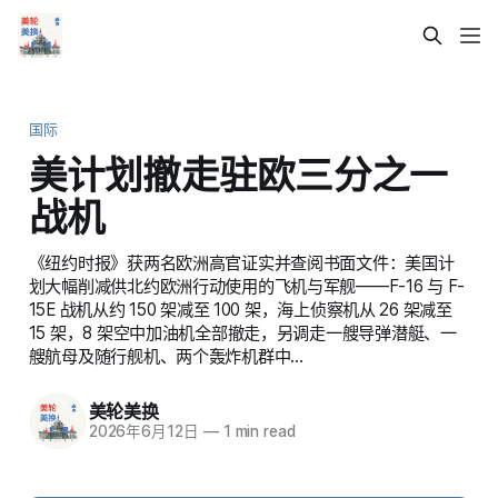
国际
美计划撤走驻欧三分之一
战机
《纽约时报》获两名欧洲高官证实并查阅书面文件：美国计
划大幅削减供北约欧洲行动使用的飞机与军舰——F-16 与 F-
15E 战机从约 150 架减至 100 架，海上侦察机从 26 架减至
15 架，8 架空中加油机全部撤走，另调走一艘导弹潜艇、一
艘航母及随行舰机、两个轰炸机群中…
美轮美换
2026年6月12日
—
1 min read