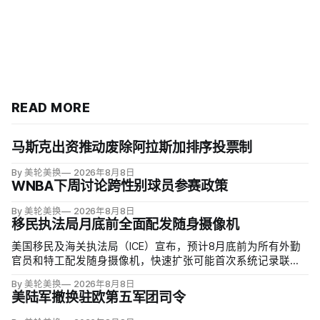
READ MORE
马斯克出资推动废除阿拉斯加排序投票制
By 美轮美换
2026年8月8日
WNBA下周讨论跨性别球员参赛政策
By 美轮美换
2026年8月8日
移民执法局月底前全面配发随身摄像机
美国移民及海关执法局（ICE）宣布，预计8月底前为所有外勤
官员和特工配发随身摄像机，快速扩张可能首次系统记录联邦
移民执法现场；但公众能否看到录像，仍主要由该机构决定。
By 美轮美换
2026年8月8日
代理局长戴维·文图雷拉（David J. Venturella）称，涉及羁押中
美陆军撤换驻欧第五军团司令
重伤或死亡的录像若影响调查或隐私即…