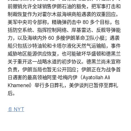
前撤销允许全球销售伊朗石油的豁免，把军事打击和
制裁恢复作为对霍尔木兹海峡商船遇袭的双重回应。
美军中央司令部称，精确弹药击中 80 多个目标，包
括防空系统、指挥控制网络、岸基雷达、反舰导弹能
力，以及海峡内外 60 多艘伊朗革命卫队小艇；遇袭
船只包括沙特油轮和卡塔尔液化天然气运输船，事件
威胁地区能源供应恢复，也可能破坏华盛顿和德黑兰
关于重开这一战略水道的初步协议。德黑兰尚未宣称
负责，伊朗当局也暂无公开回应；伊朗正在为战争首
日遇害的最高领袖阿里·哈梅内伊（Ayatollah Ali
Khamenei）举行多日葬礼，美伊谈判已暂停至葬礼
后。
📄 NYT