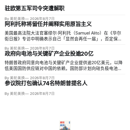
驻欧第五军司令突遭解职
By 美轮美换
2026年8月7日
阿利托称将留任并阐释实用原旨主义
美国最高法院大法官塞缪尔·阿利托（Samuel Alito）在《华尔
街日报》专访中明确表示自己「显然会再任一届」，否定保守
派要求他趁共和党掌控参议院时退休、让特朗普提名年轻继任
By 美轮美换
2026年8月7日
者的呼声。76岁的阿利托称这类催退提醒他生命有限，却也暗
政府向电池与关键矿产企业投逾20亿
含法官可以互换的误解。
特朗普政府同意向电池与关键矿产企业提供逾20亿美元，以降
低美国国防供应链对中国的依赖。国防部计划向硅负极电池公
司Sila Nanotechnologies提供14亿美元贷款，并向在澳大利亚
By 美轮美换
2026年8月7日
开采钪的日出能源金属公司（Sunrise Energy Metals）提供4亿
参议院打包确认74名特朗普提名人
美元贷款，美…
By 美轮美换
2026年8月7日